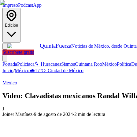
Impreso
Podcast
App
Edición
Quinta
Fuerza
Noticias de México, desde Quint
Suscríbete gratis
Portada
Policiaca
🌀 Huracanes
Sismos
Quintana Roo
México
Política
De
Inicio
/
México
🌧️
17
°C
·
Ciudad de México
México
Video: Clavadistas mexicanos Randal Willa
J
Joiner Martínez
·
9 de agosto de 2024
·
2
min de lectura