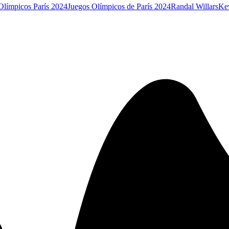
Olímpicos París 2024
Juegos Olímpicos de París 2024
Randal Willars
Kev