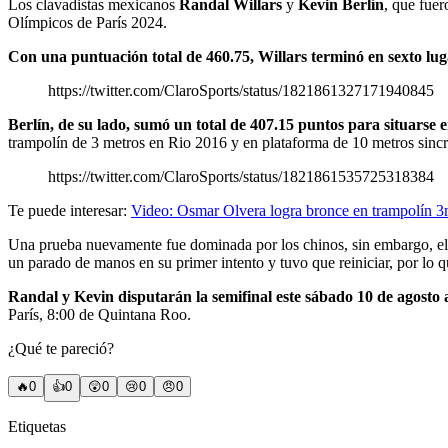
Los clavadistas mexicanos
Randal Willars
y
Kevin Berlín
, que fuer
Olímpicos de París 2024.
Con una puntuación total de 460.75, Willars terminó en sexto lugar
https://twitter.com/ClaroSports/status/1821861327171940845
Berlín, de su lado, sumó un total de 407.15 puntos para situarse 
trampolín de 3 metros en Rio 2016 y en plataforma de 10 metros sinc
https://twitter.com/ClaroSports/status/1821861535725318384
Te puede interesar:
Video: Osmar Olvera logra bronce en trampolín 3
Una prueba nuevamente fue dominada por los chinos, sin embargo, el C
un parado de manos en su primer intento y tuvo que reiniciar, por lo 
Randal y Kevin disputarán la semifinal este sábado 10 de agosto 
París, 8:00 de Quintana Roo.
¿Qué te pareció?
🔥
0
👍
0
😲
0
😢
0
😠
0
Etiquetas