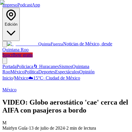
Impreso
Podcast
App
Edición
Noticias de México, desde
Quinta
Fuerza
Quintana Roo
Suscríbete gratis
Portada
Policiaca
🌀 Huracanes
Sismos
Quintana
Roo
México
Política
Deportes
Espectáculos
Opinión
Inicio
/
México
☁️
15
°C
·
Ciudad de México
México
VIDEO: Globo aerostático 'cae' cerca del
AIFA con pasajeros a bordo
M
Mairlyn Guía
·
13 de julio de 2024
·
2
min de lectura