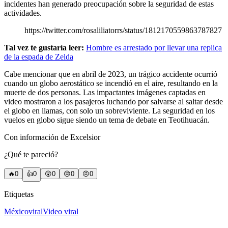
incidentes han generado preocupación sobre la seguridad de estas
actividades.
https://twitter.com/rosaliliatorrs/status/1812170559863787827
Tal vez te gustaría leer:
Hombre es arrestado por llevar una replica
de la espada de Zelda
Cabe mencionar que en abril de 2023, un trágico accidente ocurrió
cuando un globo aerostático se incendió en el aire, resultando en la
muerte de dos personas. Las impactantes imágenes captadas en
video mostraron a los pasajeros luchando por salvarse al saltar desde
el globo en llamas, con solo un sobreviviente. La seguridad en los
vuelos en globo sigue siendo un tema de debate en Teotihuacán.
Con información de Excelsior
¿Qué te pareció?
🔥
0
👍
0
😲
0
😢
0
😠
0
Etiquetas
México
viral
Video viral