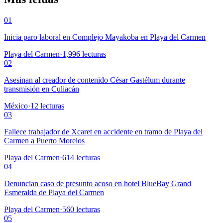
01
Inicia paro laboral en Complejo Mayakoba en Playa del Carmen
Playa del Carmen
·
1,996
lecturas
02
Asesinan al creador de contenido César Gastélum durante
transmisión en Culiacán
México
·
12
lecturas
03
Fallece trabajador de Xcaret en accidente en tramo de Playa del
Carmen a Puerto Morelos
Playa del Carmen
·
614
lecturas
04
Denuncian caso de presunto acoso en hotel BlueBay Grand
Esmeralda de Playa del Carmen
Playa del Carmen
·
560
lecturas
05