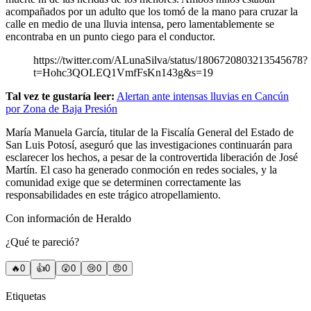
acompañados por un adulto que los tomó de la mano para cruzar la
calle en medio de una lluvia intensa, pero lamentablemente se
encontraba en un punto ciego para el conductor.
https://twitter.com/ALunaSilva/status/1806720803213545678?
t=Hohc3QOLEQ1VmfFsKn143g&s=19
Tal vez te gustaría leer:
Alertan ante intensas lluvias en Cancún
por Zona de Baja Presión
María Manuela García, titular de la Fiscalía General del Estado de
San Luis Potosí, aseguró que las investigaciones continuarán para
esclarecer los hechos, a pesar de la controvertida liberación de José
Martín. El caso ha generado conmoción en redes sociales, y la
comunidad exige que se determinen correctamente las
responsabilidades en este trágico atropellamiento.
Con información de Heraldo
¿Qué te pareció?
🔥
0
👍
0
😲
0
😢
0
😠
0
Etiquetas