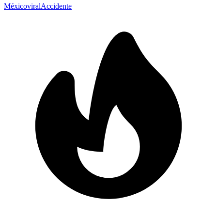
México
viral
Accidente