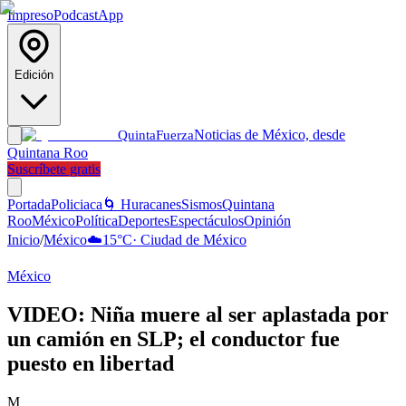
Impreso
Podcast
App
Edición
Noticias de México, desde
Quinta
Fuerza
Quintana Roo
Suscríbete gratis
Portada
Policiaca
🌀 Huracanes
Sismos
Quintana
Roo
México
Política
Deportes
Espectáculos
Opinión
Inicio
/
México
☁️
15
°C
·
Ciudad de México
México
VIDEO: Niña muere al ser aplastada por
un camión en SLP; el conductor fue
puesto en libertad
M