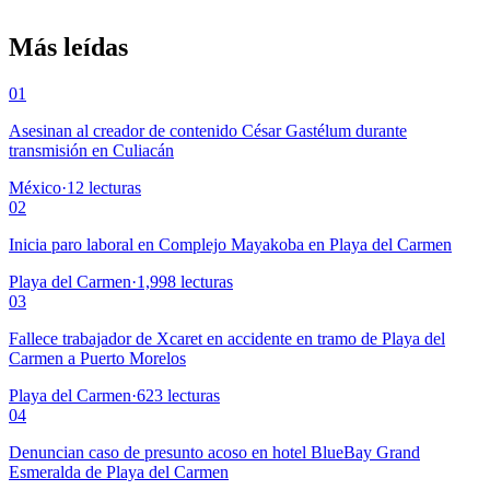
Más leídas
01
Asesinan al creador de contenido César Gastélum durante
transmisión en Culiacán
México
·
12
lecturas
02
Inicia paro laboral en Complejo Mayakoba en Playa del Carmen
Playa del Carmen
·
1,998
lecturas
03
Fallece trabajador de Xcaret en accidente en tramo de Playa del
Carmen a Puerto Morelos
Playa del Carmen
·
623
lecturas
04
Denuncian caso de presunto acoso en hotel BlueBay Grand
Esmeralda de Playa del Carmen