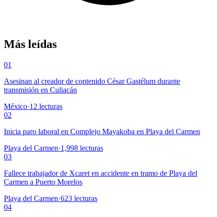
Más leídas
01
Asesinan al creador de contenido César Gastélum durante
transmisión en Culiacán
México
·
12
lecturas
02
Inicia paro laboral en Complejo Mayakoba en Playa del Carmen
Playa del Carmen
·
1,998
lecturas
03
Fallece trabajador de Xcaret en accidente en tramo de Playa del
Carmen a Puerto Morelos
Playa del Carmen
·
623
lecturas
04