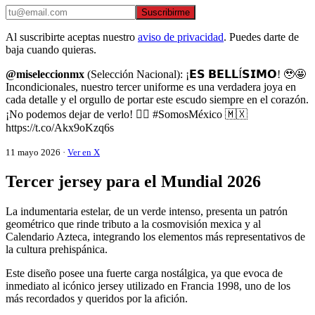
Suscribirme
Al suscribirte aceptas nuestro
aviso de privacidad
. Puedes darte de
baja cuando quieras.
@miseleccionmx
(Selección Nacional): ¡𝗘𝗦 𝗕𝗘𝗟𝗟Í𝗦𝗜𝗠𝗢! 🥹🤩
Incondicionales, nuestro tercer uniforme es una verdadera joya en
cada detalle y el orgullo de portar este escudo siempre en el corazón.
¡No podemos dejar de verlo! 😮‍💨 #SomosMéxico 🇲🇽
https://t.co/Akx9oKzq6s
11 mayo 2026 ·
Ver en X
Tercer jersey para el Mundial 2026
La indumentaria estelar, de un verde intenso, presenta un patrón
geométrico que rinde tributo a la cosmovisión mexica y al
Calendario Azteca, integrando los elementos más representativos de
la cultura prehispánica.
Este diseño posee una fuerte carga nostálgica, ya que evoca de
inmediato al icónico jersey utilizado en Francia 1998, uno de los
más recordados y queridos por la afición.