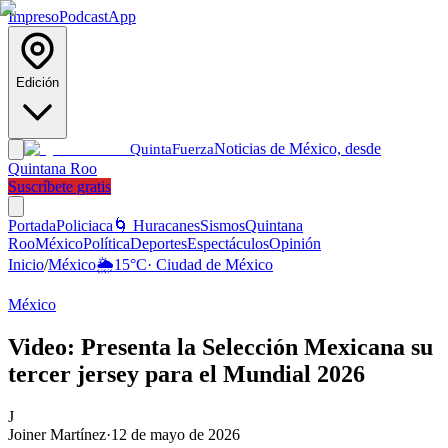
Impreso
Podcast
App
Edición
Noticias de México, desde
Quinta
Fuerza
Quintana Roo
Suscríbete gratis
Portada
Policiaca
🌀 Huracanes
Sismos
Quintana
Roo
México
Política
Deportes
Espectáculos
Opinión
Inicio
/
México
🌦️
15
°C
·
Ciudad de México
México
Video: Presenta la Selección Mexicana su
tercer jersey para el Mundial 2026
J
Joiner Martínez
·
12 de mayo de 2026