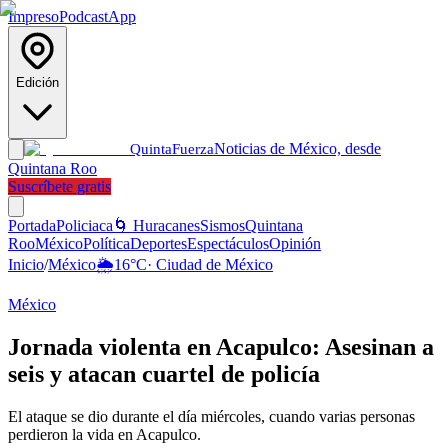
Impreso
Podcast
App
Edición
Noticias de México, desde
Quinta
Fuerza
Quintana Roo
Suscríbete gratis
Portada
Policiaca
🌀 Huracanes
Sismos
Quintana
Roo
México
Política
Deportes
Espectáculos
Opinión
Inicio
/
México
🌦️
16
°C
·
Ciudad de México
México
Jornada violenta en Acapulco: Asesinan a
seis y atacan cuartel de policía
El ataque se dio durante el día miércoles, cuando varias personas
perdieron la vida en Acapulco.