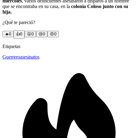
miércoles
, varios delincuentes asesinaron a disparos a un hombre
que se encontraba en su casa, en la
colonia Coloso junto con su
hija.
¿Qué te pareció?
🔥
0
👍
0
😲
0
😢
0
😠
0
Etiquetas
Guerrero
asesinatos