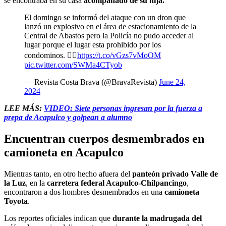
se encontraba en su casa
acompañado de su hija.
El domingo se informó del ataque con un dron que
lanzó un explosivo en el área de estacionamiento de la
Central de Abastos pero la Policía no pudo acceder al
lugar porque el lugar esta prohibido por los
condominos. 👇🏽
https://t.co/vGzs7vMoOM
pic.twitter.com/SWMa4CTyob
— Revista Costa Brava (@BravaRevista)
June 24,
2024
LEE MÁS:
VIDEO: Siete personas ingresan por la fuerza a
prepa de Acapulco y golpean a alumno
Encuentran cuerpos desmembrados en
camioneta en Acapulco
Mientras tanto, en otro hecho afuera del
panteón privado Valle de
la Luz
, en la
carretera federal Acapulco-Chilpancingo
,
encontraron a dos hombres desmembrados en una
camioneta
Toyota
.
Los reportes oficiales indican que
durante la madrugada del