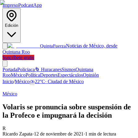
Impreso
Podcast
App
Edición
Noticias de México, desde
Quinta
Fuerza
Quintana Roo
Suscríbete gratis
Portada
Policiaca
🌀 Huracanes
Sismos
Quintana
Roo
México
Política
Deportes
Espectáculos
Opinión
Inicio
/
México
⛈️
22
°C
·
Ciudad de México
México
Volaris se pronuncia sobre suspensión de
la Profeco e impugnará la decisión
R
Ricardo Zapata
·
12 de noviembre de 2021
·
1
min de lectura