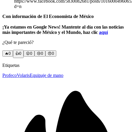
https://www.facebook.com/5830082681/posts/1016000496065
d=n
Con información de El Economista de México
¡Ya estamos en Google News! Mantente al día con las noticias
más importantes de México y el Mundo, haz clic
aquí
¿Qué te pareció?
🔥
0
👍
0
😲
0
😢
0
😠
0
Etiquetas
Profeco
Volaris
Equipaje de mano