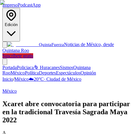
Impreso
Podcast
App
Edición
Noticias de México, desde
Quinta
Fuerza
Quintana Roo
Suscríbete gratis
Portada
Policiaca
🌀 Huracanes
Sismos
Quintana
Roo
México
Política
Deportes
Espectáculos
Opinión
Inicio
/
México
☁️
20
°C
·
Ciudad de México
México
Xcaret abre convocatoria para participar
en la tradicional Travesía Sagrada Maya
2022
A