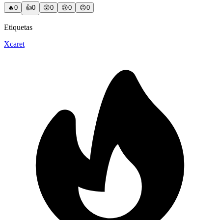
🔥
0
👍
0
😲
0
😢
0
😠
0
Etiquetas
Xcaret