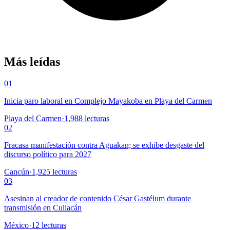
Más leídas
01
Inicia paro laboral en Complejo Mayakoba en Playa del Carmen
Playa del Carmen
·
1,988
lecturas
02
Fracasa manifestación contra Aguakan; se exhibe desgaste del
discurso político para 2027
Cancún
·
1,925
lecturas
03
Asesinan al creador de contenido César Gastélum durante
transmisión en Culiacán
México
·
12
lecturas