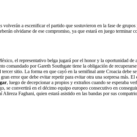
 volverán a escenificar el partido que sostuvieron en la fase de grupos
y deberán olvidarse de ese compromiso, ya que estará en juego terminar 
México, el representativo belga jugará por el honor y la oportunidad de
junto comandado por Gareth Southgate tiene la obligación de recuperarse 
tercer sitio. La forma en que cayó en la semifinal ante Croacia debe ser
su gran error que debe evitar repetir para evitar otra una sorpresa más. E
ugar
, luego de decepcionar a propios y extraños cuando se esperaba verl
go, se convertirá en el décimo equipo europeo consecutivo en consegui
iraní Alireza Faghani, quien estará asistido en las bandas por sus com