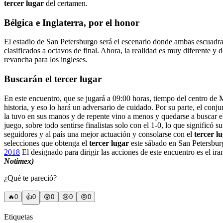
tercer lugar
del certamen.
Bélgica e Inglaterra, por el honor
El estadio de San Petersburgo será el escenario donde ambas escuadras
clasificados a octavos de final. Ahora, la realidad es muy diferente 
revancha para los ingleses.
Buscarán el tercer lugar
En este encuentro, que se jugará a 09:00 horas, tiempo del centro de 
historia, y eso lo hará un adversario de cuidado. Por su parte, el con
la tuvo en sus manos y de repente vino a menos y quedarse a buscar el 
juego, sobre todo sentirse finalistas solo con el 1-0, lo que significó 
seguidores y al país una mejor actuación y consolarse con el
tercer l
selecciones que obtenga el
tercer lugar
este sábado en San Petersbur
2018
El designado para dirigir las acciones de este encuentro es el 
Notimex)
¿Qué te pareció?
🔥
0
👍
0
😲
0
😢
0
😠
0
Etiquetas