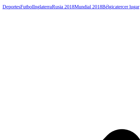
Deportes
Futbol
Inglaterra
Rusia 2018
Mundial 2018
Bélgica
tercer lugar