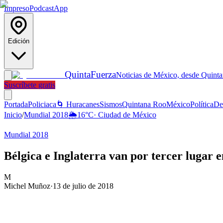
Impreso
Podcast
App
Edición
Quinta
Fuerza
Noticias de México, desde Quint
Suscríbete gratis
Portada
Policiaca
🌀 Huracanes
Sismos
Quintana Roo
México
Política
De
Inicio
/
Mundial 2018
🌦️
16
°C
·
Ciudad de México
Mundial 2018
Bélgica e Inglaterra van por tercer lugar 
M
Michel Muñoz
·
13 de julio de 2018