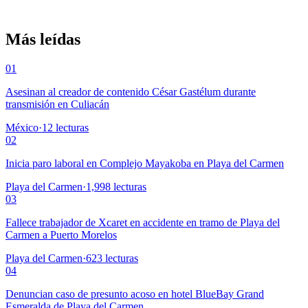
Más leídas
01
Asesinan al creador de contenido César Gastélum durante
transmisión en Culiacán
México
·
12
lecturas
02
Inicia paro laboral en Complejo Mayakoba en Playa del Carmen
Playa del Carmen
·
1,998
lecturas
03
Fallece trabajador de Xcaret en accidente en tramo de Playa del
Carmen a Puerto Morelos
Playa del Carmen
·
623
lecturas
04
Denuncian caso de presunto acoso en hotel BlueBay Grand
Esmeralda de Playa del Carmen