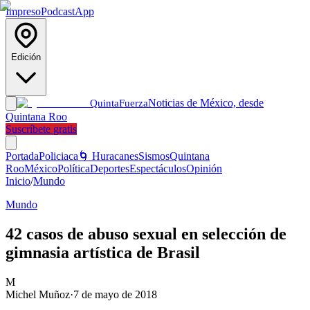
Impreso
Podcast
App
Edición
Noticias de México, desde
Quinta
Fuerza
Quintana Roo
Suscríbete gratis
Portada
Policiaca
🌀 Huracanes
Sismos
Quintana
Roo
México
Política
Deportes
Espectáculos
Opinión
Inicio
/
Mundo
Mundo
42 casos de abuso sexual en selección de
gimnasia artística de Brasil
M
Michel Muñoz
·
7 de mayo de 2018