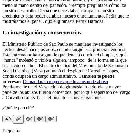
metió la mano dentro del pantalón. "Siempre preguntaba cómo iba
nuestro desarrollo. Decía que necesitaba acompañar nuestro
crecimiento para poder cambiar nuestro entrenamiento. Pedía que le
mostráramos el pene", dijo el gimnasta Pétrix Barbosa.
La investigación y consecuencias
El Ministerio Público de Sao Paulo se mantiene investigando los
hechos desde hace dos años, cuando surgió esta primera denuncia.
Este entrenador ha asegurado que tiene la conciencia limpia, y que
"nunca" molestó o violó a alguien, tampoco "de la forma en la que
está siendo dicho". El centro técnico del Movimiento de Expansión
Social Católica (Mesc) anunció el despido de Carvalho Lopes,
donde ocupaba un cargo administrativo.
También te puede
interesar:
Demandará a mujeres que lo acusan de abuso
Precisamente en el Mesc, club de gimnasia, fue donde la mayor
parte de los abusos fueron cometidos, por lo que separaron del cargo
a Carvalho Lopez hasta el final de las investigaciones.
¿Qué te pareció?
🔥
0
👍
0
😲
0
😢
0
😠
0
Etiquetas