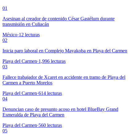
01
Asesinan al creador de contenido César Gastélum durante
transmisión en Culiacán
México
·
12
lecturas
02
Inicia paro laboral en Complejo Mayakoba en Playa del Carmen
Playa del Carmen
·
1,996
lecturas
03
Fallece trabajador de Xcaret en accidente en tramo de Playa del
Carmen a Puerto Morelos
Playa del Carmen
·
614
lecturas
04
Denuncian caso de presunto acoso en hotel BlueBay Grand
Esmeralda de Playa del Carmen
Playa del Carmen
·
560
lecturas
05