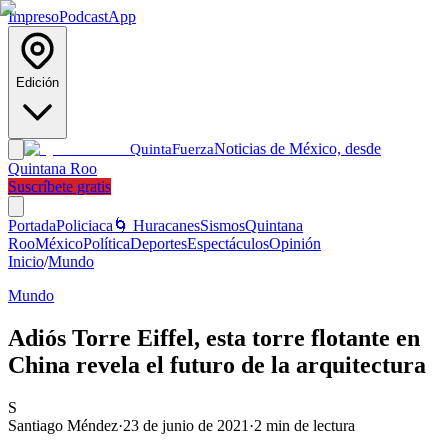
Impreso
Podcast
App
Edición
Noticias de México, desde
Quinta
Fuerza
Quintana Roo
Suscríbete gratis
Portada
Policiaca
🌀 Huracanes
Sismos
Quintana
Roo
México
Política
Deportes
Espectáculos
Opinión
Inicio
/
Mundo
Mundo
Adiós Torre Eiffel, esta torre flotante en
China revela el futuro de la arquitectura
S
Santiago Méndez
·
23 de junio de 2021
·
2
min de lectura