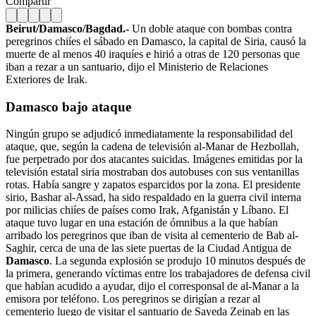
Compartir
Beirut/Damasco/Bagdad.-
Un doble ataque con bombas contra
peregrinos chiíes el sábado en Damasco, la capital de Siria, causó la
muerte de al menos 40 iraquíes e hirió a otras de 120 personas que
iban a rezar a un santuario, dijo el Ministerio de Relaciones
Exteriores de Irak.
Damasco bajo ataque
Ningún grupo se adjudicó inmediatamente la responsabilidad del
ataque, que, según la cadena de televisión al-Manar de Hezbollah,
fue perpetrado por dos atacantes suicidas. Imágenes emitidas por la
televisión estatal siria mostraban dos autobuses con sus ventanillas
rotas. Había sangre y zapatos esparcidos por la zona. El presidente
sirio, Bashar al-Assad, ha sido respaldado en la guerra civil interna
por milicias chiíes de países como Irak, Afganistán y Líbano. El
ataque tuvo lugar en una estación de ómnibus a la que habían
arribado los peregrinos que iban de visita al cementerio de Bab al-
Saghir, cerca de una de las siete puertas de la Ciudad Antigua de
Damasco
. La segunda explosión se produjo 10 minutos después de
la primera, generando víctimas entre los trabajadores de defensa civil
que habían acudido a ayudar, dijo el corresponsal de al-Manar a la
emisora por teléfono. Los peregrinos se dirigían a rezar al
cementerio luego de visitar el santuario de Sayeda Zeinab en las