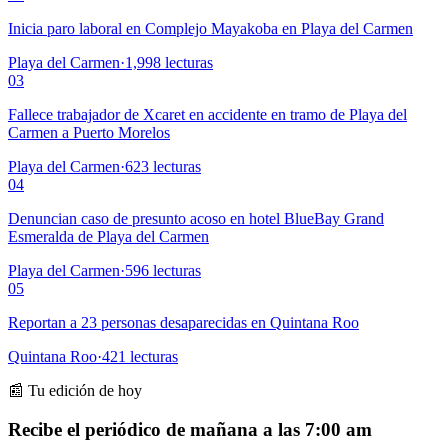
Inicia paro laboral en Complejo Mayakoba en Playa del Carmen
Playa del Carmen
·
1,998
lecturas
03
Fallece trabajador de Xcaret en accidente en tramo de Playa del
Carmen a Puerto Morelos
Playa del Carmen
·
623
lecturas
04
Denuncian caso de presunto acoso en hotel BlueBay Grand
Esmeralda de Playa del Carmen
Playa del Carmen
·
596
lecturas
05
Reportan a 23 personas desaparecidas en Quintana Roo
Quintana Roo
·
421
lecturas
📰 Tu edición de hoy
Recibe el periódico de mañana a las 7:00 am