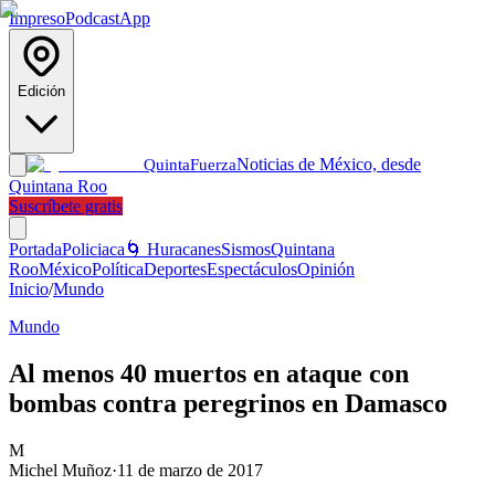
Impreso
Podcast
App
Edición
Noticias de México, desde
Quinta
Fuerza
Quintana Roo
Suscríbete gratis
Portada
Policiaca
🌀 Huracanes
Sismos
Quintana
Roo
México
Política
Deportes
Espectáculos
Opinión
Inicio
/
Mundo
Mundo
Al menos 40 muertos en ataque con
bombas contra peregrinos en Damasco
M
Michel Muñoz
·
11 de marzo de 2017