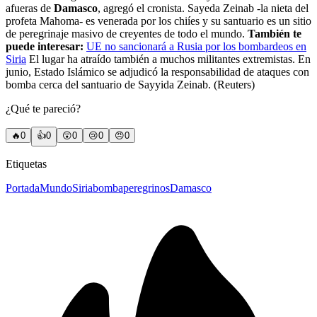
afueras de
Damasco
, agregó el cronista. Sayeda Zeinab -la nieta del
profeta Mahoma- es venerada por los chiíes y su santuario es un sitio
de peregrinaje masivo de creyentes de todo el mundo.
También te
puede interesar:
UE no sancionará a Rusia por los bombardeos en
Siria
El lugar ha atraído también a muchos militantes extremistas. En
junio, Estado Islámico se adjudicó la responsabilidad de ataques con
bomba cerca del santuario de Sayyida Zeinab. (Reuters)
¿Qué te pareció?
🔥
0
👍
0
😲
0
😢
0
😠
0
Etiquetas
Portada
Mundo
Siria
bomba
peregrinos
Damasco