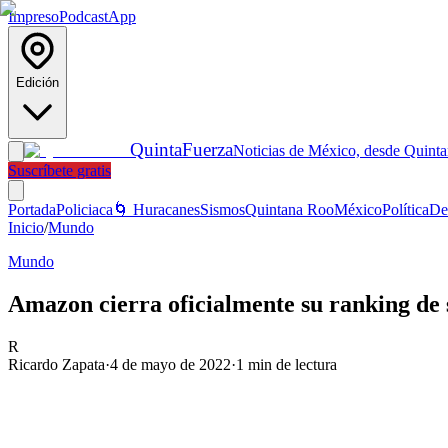
Impreso
Podcast
App
Edición
Quinta
Fuerza
Noticias de México, desde Quint
Suscríbete gratis
Portada
Policiaca
🌀 Huracanes
Sismos
Quintana Roo
México
Política
De
Inicio
/
Mundo
Mundo
Amazon cierra oficialmente su ranking de 
R
Ricardo Zapata
·
4 de mayo de 2022
·
1
min de lectura