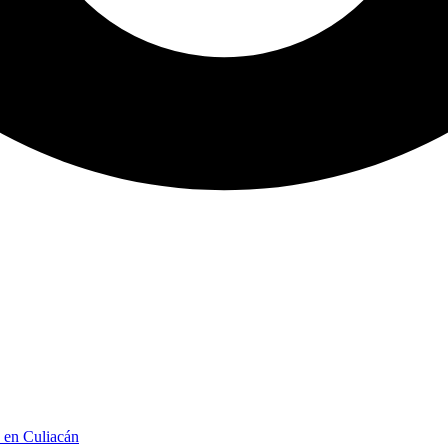
n en Culiacán