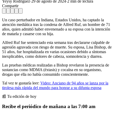
Yeysy Rodríguez
·
29 de agosto de 2024
·
2
min de lectura
Compartir
Un caso perturbador en Indiana, Estados Unidos, ha captado la
atención mediática tras la condena de Alfred Ruf, un hombre de 71
años, quien admitió haber envenenado a su esposa con la intención
de matarla y casarse con su hija.
Alfred Ruf fue sentenciado esta semana tras declararse culpable de
agresión agravada con riesgo de muerte. Su esposa, Lisa Bishop, de
51 años, fue hospitalizada en varias ocasiones debido a síntomas
inexplicables, como dolores de cabeza, somnolencia y diarrea.
Las pruebas médicas realizadas a Bishop revelaron la presencia de
sustancias como MDMA (éxtasis) y cocaína en su organismo,
drogas que ella no había consumido conscientemente.
Tal vez te gustaría leer:
Video: Anciano de 94 años se lanza por la
tirolesa más rápida del mundo para honrar a su difunta esposa
📰 Tu edición de hoy
Recibe el periódico de mañana a las 7:00 am