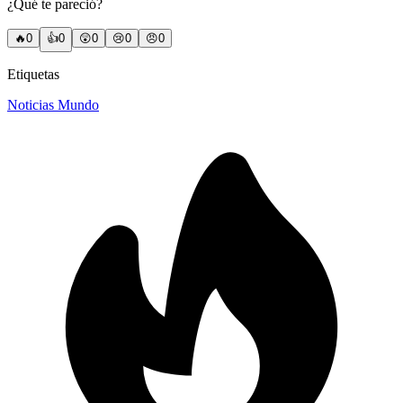
¿Qué te pareció?
🔥
0
👍
0
😲
0
😢
0
😠
0
Etiquetas
Noticias Mundo