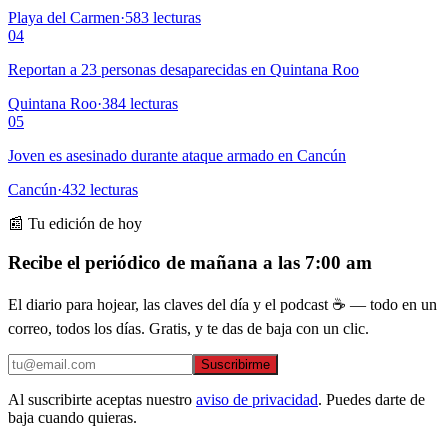
Playa del Carmen
·
583
lecturas
04
Reportan a 23 personas desaparecidas en Quintana Roo
Quintana Roo
·
384
lecturas
05
Joven es asesinado durante ataque armado en Cancún
Cancún
·
432
lecturas
📰 Tu edición de hoy
Recibe el periódico de mañana a las 7:00 am
El diario para hojear, las claves del día y el podcast ☕ — todo en un
correo, todos los días. Gratis, y te das de baja con un clic.
Suscribirme
Al suscribirte aceptas nuestro
aviso de privacidad
. Puedes darte de
baja cuando quieras.