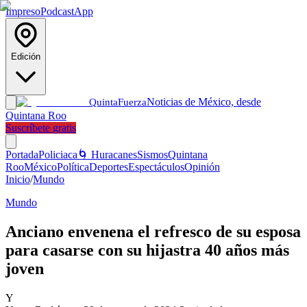
Impreso
Podcast
App
Edición
Noticias de México, desde
Quinta
Fuerza
Quintana Roo
Suscríbete gratis
Portada
Policiaca
🌀 Huracanes
Sismos
Quintana
Roo
México
Política
Deportes
Espectáculos
Opinión
Inicio
/
Mundo
Mundo
Anciano envenena el refresco de su esposa
para casarse con su hijastra 40 años más
joven
Y