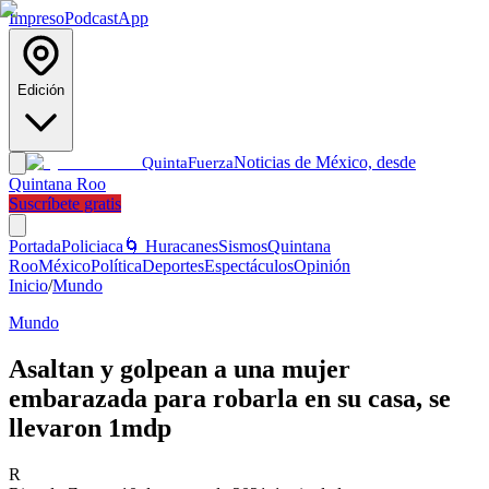
Impreso
Podcast
App
Edición
Noticias de México, desde
Quinta
Fuerza
Quintana Roo
Suscríbete gratis
Portada
Policiaca
🌀 Huracanes
Sismos
Quintana
Roo
México
Política
Deportes
Espectáculos
Opinión
Inicio
/
Mundo
Mundo
Asaltan y golpean a una mujer
embarazada para robarla en su casa, se
llevaron 1mdp
R