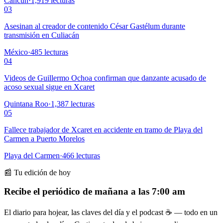
Cancún
·
1,919
lecturas
03
Asesinan al creador de contenido César Gastélum durante
transmisión en Culiacán
México
·
485
lecturas
04
Videos de Guillermo Ochoa confirman que danzante acusado de
acoso sexual sigue en Xcaret
Quintana Roo
·
1,387
lecturas
05
Fallece trabajador de Xcaret en accidente en tramo de Playa del
Carmen a Puerto Morelos
Playa del Carmen
·
466
lecturas
📰 Tu edición de hoy
Recibe el periódico de mañana a las 7:00 am
El diario para hojear, las claves del día y el podcast ☕ — todo en un