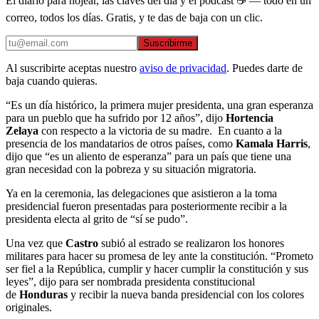
El diario para hojear, las claves del día y el podcast ☕ — todo en un
correo, todos los días. Gratis, y te das de baja con un clic.
Suscribirme
Al suscribirte aceptas nuestro
aviso de privacidad
. Puedes darte de
baja cuando quieras.
“Es un día histórico, la primera mujer presidenta, una gran esperanza
para un pueblo que ha sufrido por 12 años”, dijo
Hortencia
Zelaya
con respecto a la victoria de su madre. En cuanto a la
presencia de los mandatarios de otros países, como
Kamala Harris
,
dijo que “es un aliento de esperanza” para un país que tiene una
gran necesidad con la pobreza y su situación migratoria.
Ya en la ceremonia, las delegaciones que asistieron a la toma
presidencial fueron presentadas para posteriormente recibir a la
presidenta electa al grito de “sí se pudo”.
Una vez que
Castro
subió al estrado se realizaron los honores
militares para hacer su promesa de ley ante la constitución. “Prometo
ser fiel a la República, cumplir y hacer cumplir la constitución y sus
leyes”, dijo para ser nombrada presidenta constitucional
de
Honduras
y recibir la nueva banda presidencial con los colores
originales.