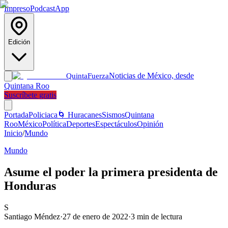
Impreso
Podcast
App
Edición
Noticias de México, desde
Quinta
Fuerza
Quintana Roo
Suscríbete gratis
Portada
Policiaca
🌀 Huracanes
Sismos
Quintana
Roo
México
Política
Deportes
Espectáculos
Opinión
Inicio
/
Mundo
Mundo
Asume el poder la primera presidenta de
Honduras
S
Santiago Méndez
·
27 de enero de 2022
·
3
min de lectura