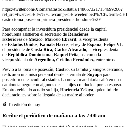
https://twitter.com/XiomaraCastroZ/status/1486673217154699266?
ref_src=twsrc%5Etfw%7Ctwcamp%5Etweetembed%7Ctwterm%5E
castro-toma-posesion-primera-presidenta-honduras%2F
Para acompañar la investidura presidencial desde
la capital
hondureña asistieron el secretario de
Relaciones
Exteriores
de
México
,
Marcelo Ebrard
; la vicepresidenta
de
Estados Unidos
,
Kamala Harris
; el rey de
España
,
Felipe VI
;
el presidente de
Costa Rica
,
Carlos Alvarado
; la vicepresidenta
de
República Dominicana
,
Raquel Peña
, así como la
vicepresidenta de
Argentina, Cristina Fernández,
entre otros.
Previo a la toma de posesión,
Castro
, su familia y amigos cercanos,
realizaron una misa personal desde la ermita de
Suyapa
para
posteriormente acudir al estadio. La nueva mandataria salió en una
camioneta negra con algunos de sus hijos conducida por su esposo.
En otro vehículo acudió su hija,
Hortencia Zelaya
, quien brindó
declaraciones sobre la llegada de su madre al poder.
📰 Tu edición de hoy
Recibe el periódico de mañana a las 7:00 am