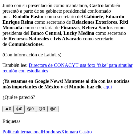
Junto con su presentación como mandataria,
Castro
también
presentó a parte de su gabinete presidencial conformado
por:
Rodolfo Pastor
como secretario del
Gabinete
,
Eduardo
Enrique Reina
como secretario de
Relaciones Exteriores
,
Rixi
Moncada
como secretaria de
Finanzas
,
Rebeca Santos
como
presidenta del
Banco Central
,
Lucky Medina
como secretario
de
Recursos Naturales
e
Ivis Alvarado
como secretario
de
Comunicaciones
.
(Con información de LatinUs)
También lee:
Directora de CONACYT usa foto ‘fake’ para simular
reunión con estudiantes
¡Ya estamos en Google News! Mantente al día con las noticias
más importantes de México y el Mundo, haz clic
aquí
¿Qué te pareció?
🔥
0
👍
0
😲
0
😢
0
😠
0
Etiquetas
Política
internacional
Honduras
Xiomara Castro