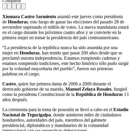
Compartir
Xiomara Castro Sarmiento
asumió este jueves como presidenta
de
Honduras
, esto luego de ganar las elecciones del pasado 28 de
noviembre superando el millón de votos. La nueva mandataria estará
en el cargo durante los próximos cuatro años y se convierte en la
primera mujer en tomar la presidencia del país centroamericano.
“La presidencia de la república nunca ha sido asumida por una
mujer en
Honduras
, han tenido que pasar 200 años desde que se
proclamó nuestra independencia. Estamos rompiendo cadenas y
estamos rompiendo tradiciones, este hecho histórico sólo pudo surgir
por la voluntad mayoritaria del pueblo”, fueron sus primeras
palabras en el cargo.
Castro
, quien fue primera dama de 2006 a 2009 durante el
derrocado gobierno de su marido,
Manuel Zelaya
Rosales
, fungirá
como la presidenta Constitucional de la
República de Honduras
13
años después.
La ceremonia para la toma de posesión se llevó a cabo en el
Estadio
Nacional de Tegucigalpa
, donde asistieron miles de ciudadanos
hondureños, autoridades del país, miembros del gabinete
presidencial, diplomáticos y mandatarios de la comunidad
internacional con sus respectivas delegaciones.