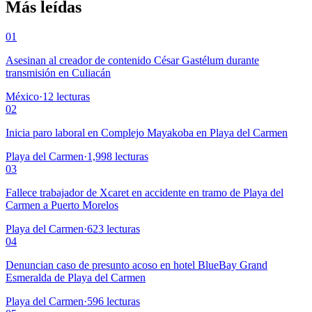
Más leídas
01
Asesinan al creador de contenido César Gastélum durante
transmisión en Culiacán
México
·
12
lecturas
02
Inicia paro laboral en Complejo Mayakoba en Playa del Carmen
Playa del Carmen
·
1,998
lecturas
03
Fallece trabajador de Xcaret en accidente en tramo de Playa del
Carmen a Puerto Morelos
Playa del Carmen
·
623
lecturas
04
Denuncian caso de presunto acoso en hotel BlueBay Grand
Esmeralda de Playa del Carmen
Playa del Carmen
·
596
lecturas