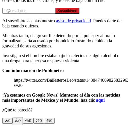
correo, todos los días. Gratis, y te das de baja con un clic.
Suscribirme
Al suscribirte aceptas nuestro
aviso de privacidad
. Puedes darte de
baja cuando quieras.
Mientras tanto, el agresor fue detenido por la policía y ahora lo
formalizan, sería acusado por homicidio frustrado debido a la
gravedad de sus agresiones.
Investigan si el hombre estaba bajo los efectos de algún alcohol o
una droga para tener esa respuesta violenta.
Con información de Publimetro
https://twitter.com/BallesterosLeo/status/143847460982583296
s=20
¡Ya estamos en Google News! Mantente al día con las noticias
más importantes de México y el Mundo, haz clic
aquí
¿Qué te pareció?
🔥
0
👍
0
😲
0
😢
0
😠
0