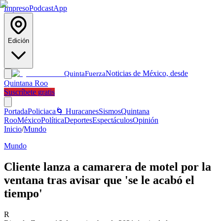
Impreso
Podcast
App
Edición
Noticias de México, desde
Quinta
Fuerza
Quintana Roo
Suscríbete gratis
Portada
Policiaca
🌀 Huracanes
Sismos
Quintana
Roo
México
Política
Deportes
Espectáculos
Opinión
Inicio
/
Mundo
Mundo
Cliente lanza a camarera de motel por la
ventana tras avisar que 'se le acabó el
tiempo'
R