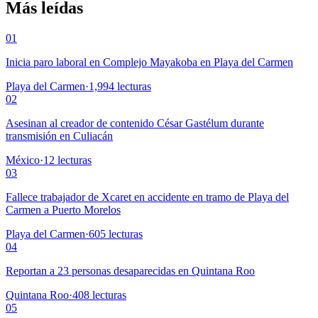
Más leídas
01
Inicia paro laboral en Complejo Mayakoba en Playa del Carmen
Playa del Carmen
·
1,994
lecturas
02
Asesinan al creador de contenido César Gastélum durante
transmisión en Culiacán
México
·
12
lecturas
03
Fallece trabajador de Xcaret en accidente en tramo de Playa del
Carmen a Puerto Morelos
Playa del Carmen
·
605
lecturas
04
Reportan a 23 personas desaparecidas en Quintana Roo
Quintana Roo
·
408
lecturas
05