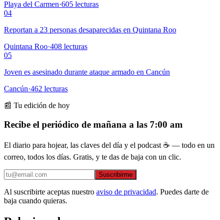
Playa del Carmen
·
605
lecturas
04
Reportan a 23 personas desaparecidas en Quintana Roo
Quintana Roo
·
408
lecturas
05
Joven es asesinado durante ataque armado en Cancún
Cancún
·
462
lecturas
📰 Tu edición de hoy
Recibe el periódico de mañana a las 7:00 am
El diario para hojear, las claves del día y el podcast ☕ — todo en un
correo, todos los días. Gratis, y te das de baja con un clic.
Suscribirme
Al suscribirte aceptas nuestro
aviso de privacidad
. Puedes darte de
baja cuando quieras.