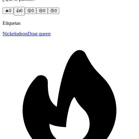
🔥
0
👍
0
😲
0
😢
0
😠
0
Etiquetas
Nickelodeon
Drag queen