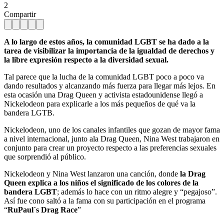
2
Compartir
A lo largo de estos años, la comunidad LGBT se ha dado a la
tarea de visibilizar la importancia de la igualdad de derechos y
la libre expresión respecto a la diversidad sexual.
Tal parece que la lucha de la comunidad LGBT poco a poco va
dando resultados y alcanzando más fuerza para llegar más lejos. En
esta ocasión una Drag Queen y activista estadounidense llegó a
Nickelodeon para explicarle a los más pequeños de qué va la
bandera LGTB.
Nickelodeon, uno de los canales infantiles que gozan de mayor fama
a nivel internacional, junto ala Drag Queen, Nina West trabajaron en
conjunto para crear un proyecto respecto a las preferencias sexuales
que sorprendió al público.
Nickelodeon y Nina West lanzaron una canción, donde
la Drag
Queen explica a los niños el significado de los colores de la
bandera LGBT
; además lo hace con un ritmo alegre y “pegajoso”.
Así fue cono saltó a la fama con su participación en el programa
“
RuPaul´s Drag Race
”