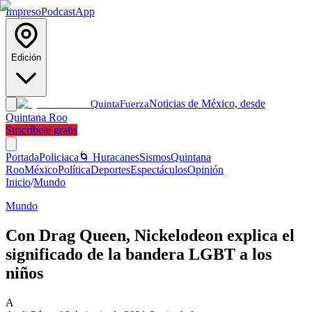
Impreso
Podcast
App
Edición
Noticias de México, desde
Quinta
Fuerza
Quintana Roo
Suscríbete gratis
Portada
Policiaca
🌀 Huracanes
Sismos
Quintana
Roo
México
Política
Deportes
Espectáculos
Opinión
Inicio
/
Mundo
Mundo
Con Drag Queen, Nickelodeon explica el
significado de la bandera LGBT a los
niños
A