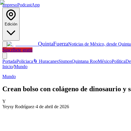
Impreso
Podcast
App
Edición
Quinta
Fuerza
Noticias de México, desde Quint
Suscríbete gratis
Portada
Policiaca
🌀 Huracanes
Sismos
Quintana Roo
México
Política
De
Inicio
/
Mundo
Mundo
Crean bolso con colágeno de dinosaurio y 
Y
Yeysy Rodríguez
·
4 de abril de 2026