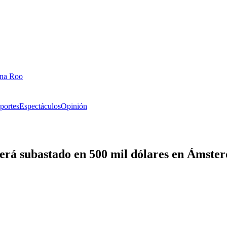
ana Roo
portes
Espectáculos
Opinión
será subastado en 500 mil dólares en Ámste