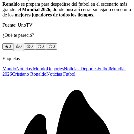
Ronaldo
se prepara para despedirse del futbol en el escenario más
grande: el
Mundial 2026
, donde buscará cerrar su legado como uno
de los
mejores jugadores de todos los tiempos
.
Fuente: UnoTV
¿Qué te pareció?
🔥
0
👍
0
😲
0
😢
0
😠
0
Etiquetas
Mundo
Noticias Mundo
Deportes
Noticias Deportes
Futbol
Mundial
2026
Cristiano Ronaldo
Noticias Futbol