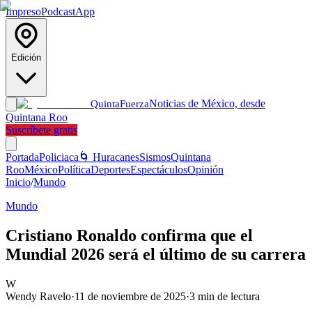
Impreso
Podcast
App
Edición
Noticias de México, desde
Quinta
Fuerza
Quintana Roo
Suscríbete gratis
Portada
Policiaca
🌀 Huracanes
Sismos
Quintana
Roo
México
Política
Deportes
Espectáculos
Opinión
Inicio
/
Mundo
Mundo
Cristiano Ronaldo confirma que el
Mundial 2026 será el último de su carrera
W
Wendy Ravelo
·
11 de noviembre de 2025
·
3
min de lectura