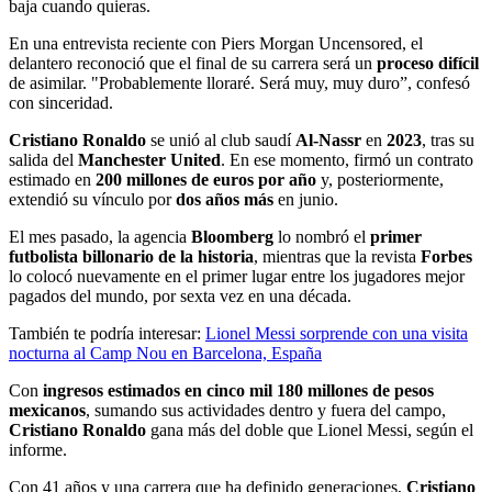
baja cuando quieras.
En una entrevista reciente con Piers Morgan Uncensored, el
delantero reconoció que el final de su carrera será un
proceso difícil
de asimilar. "Probablemente lloraré. Será muy, muy duro”, confesó
con sinceridad.
Cristiano Ronaldo
se unió al club saudí
Al-Nassr
en
2023
, tras su
salida del
Manchester United
. En ese momento, firmó un contrato
estimado en
200 millones de euros por año
y, posteriormente,
extendió su vínculo por
dos años más
en junio.
El mes pasado, la agencia
Bloomberg
lo nombró el
primer
futbolista billonario de la historia
, mientras que la revista
Forbes
lo colocó nuevamente en el primer lugar entre los jugadores mejor
pagados del mundo, por sexta vez en una década.
También te podría interesar:
Lionel Messi sorprende con una visita
nocturna al Camp Nou en Barcelona, España
Con
ingresos estimados en cinco mil 180 millones de pesos
mexicanos
, sumando sus actividades dentro y fuera del campo,
Cristiano Ronaldo
gana más del doble que Lionel Messi, según el
informe.
Con 41 años y una carrera que ha definido generaciones,
Cristiano