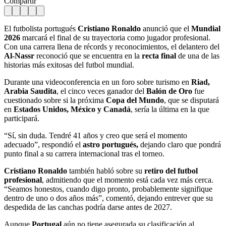
Compartir
El futbolista portugués
Cristiano Ronaldo
anunció que el
Mundial
2026
marcará el final de su trayectoria como jugador profesional.
Con una carrera llena de récords y reconocimientos, el delantero del
Al-Nassr
reconoció que se encuentra en la
recta final
de una de las
historias más exitosas del futbol mundial.
Durante una videoconferencia en un foro sobre turismo en
Riad,
Arabia Saudita
, el cinco veces ganador del
Balón de Oro
fue
cuestionado sobre si la próxima
Copa del Mundo
, que se disputará
en
Estados Unidos, México y Canadá
, sería la última en la que
participará.
“Sí, sin duda. Tendré 41 años y creo que será el momento
adecuado”, respondió el
astro portugués,
dejando claro que pondrá
punto final a su carrera internacional tras el torneo.
Cristiano Ronaldo
también habló sobre su
retiro del futbol
profesional
, admitiendo que el momento está cada vez más cerca.
“Seamos honestos, cuando digo pronto, probablemente signifique
dentro de uno o dos años más”, comentó, dejando entrever que su
despedida de las canchas podría darse antes de 2027.
Aunque
Portugal
aún no tiene asegurada su clasificación al