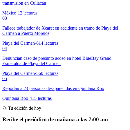
transmisión en Culiacán
México
·
12
lecturas
03
Fallece trabajador de Xcaret en accidente en tramo de Playa del
Carmen a Puerto Morelos
Playa del Carmen
·
614
lecturas
04
Denuncian caso de presunto acoso en hotel BlueBay Grand
Esmeralda de Playa del Carmen
Playa del Carmen
·
560
lecturas
05
Reportan a 23 personas desaparecidas en Quintana Roo
Quintana Roo
·
415
lecturas
📰 Tu edición de hoy
Recibe el periódico de mañana a las 7:00 am