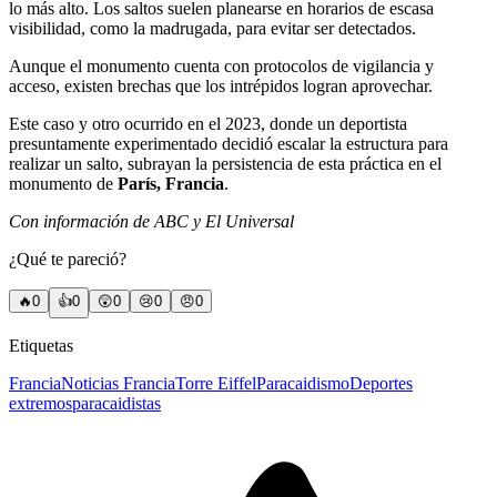
lo más alto. Los saltos suelen planearse en horarios de escasa
visibilidad, como la madrugada, para evitar ser detectados.
Aunque el monumento cuenta con protocolos de vigilancia y
acceso, existen brechas que los intrépidos logran aprovechar.
Este caso y otro ocurrido en el 2023, donde un deportista
presuntamente experimentado decidió escalar la estructura para
realizar un salto, subrayan la persistencia de esta práctica en el
monumento de
París, Francia
.
Con información de ABC y El Universal
¿Qué te pareció?
🔥
0
👍
0
😲
0
😢
0
😠
0
Etiquetas
Francia
Noticias Francia
Torre Eiffel
Paracaidismo
Deportes
extremos
paracaidistas