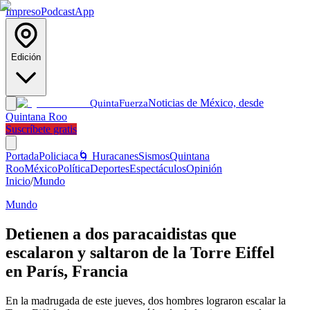
Impreso
Podcast
App
Edición
Noticias de México, desde
Quinta
Fuerza
Quintana Roo
Suscríbete gratis
Portada
Policiaca
🌀 Huracanes
Sismos
Quintana
Roo
México
Política
Deportes
Espectáculos
Opinión
Inicio
/
Mundo
Mundo
Detienen a dos paracaidistas que
escalaron y saltaron de la Torre Eiffel
en París, Francia
En la madrugada de este jueves, dos hombres lograron escalar la