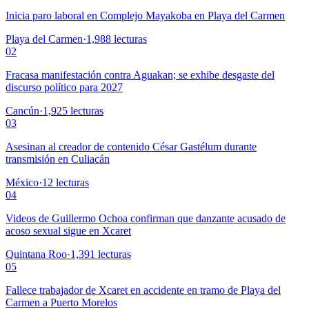
Inicia paro laboral en Complejo Mayakoba en Playa del Carmen
Playa del Carmen
·
1,988
lecturas
02
Fracasa manifestación contra Aguakan; se exhibe desgaste del
discurso político para 2027
Cancún
·
1,925
lecturas
03
Asesinan al creador de contenido César Gastélum durante
transmisión en Culiacán
México
·
12
lecturas
04
Videos de Guillermo Ochoa confirman que danzante acusado de
acoso sexual sigue en Xcaret
Quintana Roo
·
1,391
lecturas
05
Fallece trabajador de Xcaret en accidente en tramo de Playa del
Carmen a Puerto Morelos