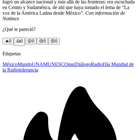
logró un alcance nacional y más allá de las fronteras: era escuchada
en Centro y Sudamérica, de ahí que haya tomado el lema de “La
voz de la América Latina desde México”.
Con información de
Notimex
¿Qué te pareció?
🔥
0
👍
0
😲
0
😢
0
😠
0
Etiquetas
México
Mundo
UNAM
UNESCO
paz
Diálogo
Radio
Día Mundial de
la Radio
tolerancia