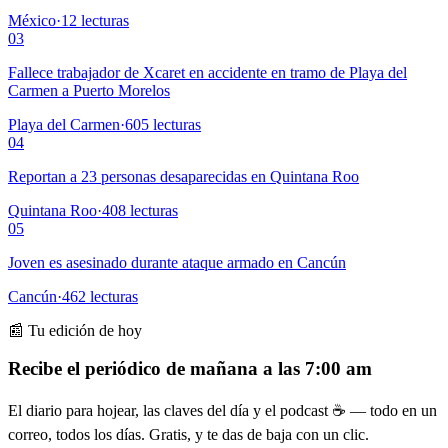
México
·
12
lecturas
03
Fallece trabajador de Xcaret en accidente en tramo de Playa del
Carmen a Puerto Morelos
Playa del Carmen
·
605
lecturas
04
Reportan a 23 personas desaparecidas en Quintana Roo
Quintana Roo
·
408
lecturas
05
Joven es asesinado durante ataque armado en Cancún
Cancún
·
462
lecturas
📰 Tu edición de hoy
Recibe el periódico de mañana a las 7:00 am
El diario para hojear, las claves del día y el podcast ☕ — todo en un
correo, todos los días. Gratis, y te das de baja con un clic.