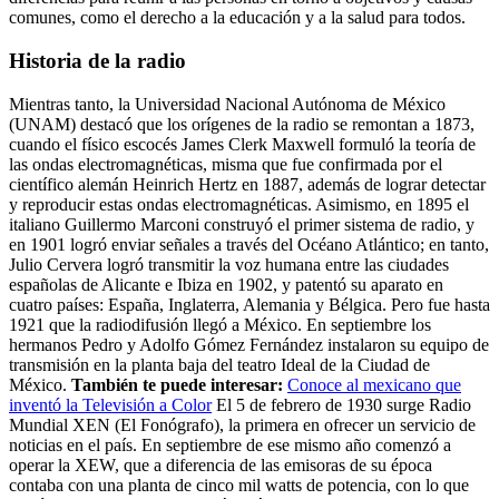
comunes, como el derecho a la educación y a la salud para todos.
Historia de la radio
Mientras tanto, la Universidad Nacional Autónoma de México
(UNAM) destacó que los orígenes de la radio se remontan a 1873,
cuando el físico escocés James Clerk Maxwell formuló la teoría de
las ondas electromagnéticas, misma que fue confirmada por el
científico alemán Heinrich Hertz en 1887, además de lograr detectar
y reproducir estas ondas electromagnéticas. Asimismo, en 1895 el
italiano Guillermo Marconi construyó el primer sistema de radio, y
en 1901 logró enviar señales a través del Océano Atlántico; en tanto,
Julio Cervera logró transmitir la voz humana entre las ciudades
españolas de Alicante e Ibiza en 1902, y patentó su aparato en
cuatro países: España, Inglaterra, Alemania y Bélgica. Pero fue hasta
1921 que la radiodifusión llegó a México. En septiembre los
hermanos Pedro y Adolfo Gómez Fernández instalaron su equipo de
transmisión en la planta baja del teatro Ideal de la Ciudad de
México.
También te puede interesar:
Conoce al mexicano que
inventó la Televisión a Color
El 5 de febrero de 1930 surge Radio
Mundial XEN (El Fonógrafo), la primera en ofrecer un servicio de
noticias en el país. En septiembre de ese mismo año comenzó a
operar la XEW, que a diferencia de las emisoras de su época
contaba con una planta de cinco mil watts de potencia, con lo que