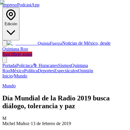
Impreso
Podcast
App
Edición
Noticias de México, desde
Quinta
Fuerza
Quintana Roo
Suscríbete gratis
Portada
Policiaca
🌀 Huracanes
Sismos
Quintana
Roo
México
Política
Deportes
Espectáculos
Opinión
Inicio
/
Mundo
Mundo
Día Mundial de la Radio 2019 busca
diálogo, tolerancia y paz
M
Michel Muñoz
·
13 de febrero de 2019