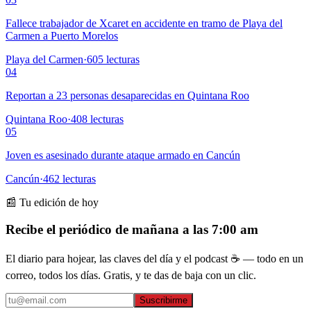
Fallece trabajador de Xcaret en accidente en tramo de Playa del
Carmen a Puerto Morelos
Playa del Carmen
·
605
lecturas
04
Reportan a 23 personas desaparecidas en Quintana Roo
Quintana Roo
·
408
lecturas
05
Joven es asesinado durante ataque armado en Cancún
Cancún
·
462
lecturas
📰 Tu edición de hoy
Recibe el periódico de mañana a las 7:00 am
El diario para hojear, las claves del día y el podcast ☕ — todo en un
correo, todos los días. Gratis, y te das de baja con un clic.
Suscribirme