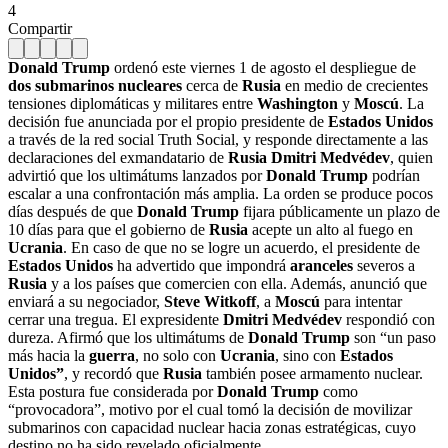
4
Compartir
Donald Trump
ordenó este viernes 1 de agosto el despliegue de
dos submarinos nucleares
cerca de
Rusia
en medio de crecientes
tensiones diplomáticas y militares entre
Washington
y
Moscú
. La
decisión fue anunciada por el propio presidente de
Estados Unidos
a través de la red social Truth Social, y responde directamente a las
declaraciones del exmandatario de
Rusia
Dmitri Medvédev
, quien
advirtió que los ultimátums lanzados por
Donald Trump
podrían
escalar a una confrontación más amplia. La orden se produce pocos
días después de que
Donald Trump
fijara públicamente un plazo de
10 días para que el gobierno de
Rusia
acepte un alto al fuego en
Ucrania
. En caso de que no se logre un acuerdo, el presidente de
Estados Unidos
ha advertido que impondrá
aranceles
severos a
Rusia
y a los países que comercien con ella. Además, anunció que
enviará a su negociador,
Steve Witkoff
, a
Moscú
para intentar
cerrar una tregua. El expresidente
Dmitri Medvédev
respondió con
dureza. Afirmó que los ultimátums de
Donald Trump
son “un paso
más hacia la
guerra
, no solo con
Ucrania
, sino con
Estados
Unidos”
, y recordó que
Rusia
también posee armamento nuclear.
Esta postura fue considerada por
Donald Trump
como
“provocadora”, motivo por el cual tomó la decisión de movilizar
submarinos con capacidad nuclear hacia zonas estratégicas, cuyo
destino no ha sido revelado oficialmente.