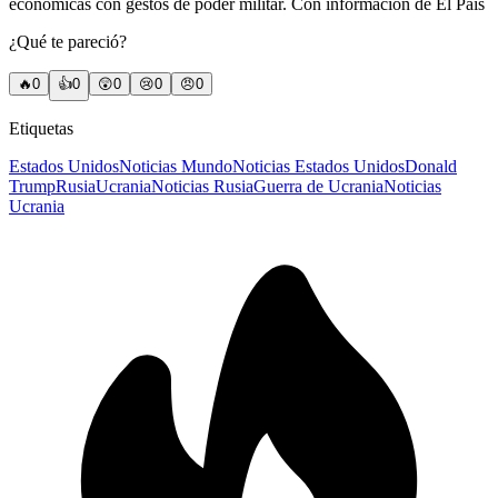
económicas con gestos de poder militar. Con información de El País
¿Qué te pareció?
🔥
0
👍
0
😲
0
😢
0
😠
0
Etiquetas
Estados Unidos
Noticias Mundo
Noticias Estados Unidos
Donald
Trump
Rusia
Ucrania
Noticias Rusia
Guerra de Ucrania
Noticias
Ucrania