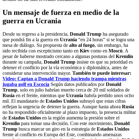
Un mensaje de fuerza en medio de la
guerra en Ucrania
Desde su regreso a la presidencia,
Donald Trump
ha asegurado
que pondrá fin a la guerra en
Ucrania
“en 24 horas” si se logra una
mesa de diálogo. Su propuesta de
alto al fuego
, sin embargo, ha
sido recibida con escepticismo tanto en
Kiev
como en
Moscú
. A
pesar de haberse mostrado cercano a algunas posturas del
Kremlin
durante su campaña,
Donald Trump
insiste en que su prioridad es
detener el conflicto por la vía económica y diplomática, antes de
considerar una intervención mayor.
También te puede interesar:
Video: Captan a Donald Trump haciendo trampa mientras
jugaba golf en Escocia
Según datos publicados por
Donald
Trump
, solo en julio habrían muerto cerca de 20 mil soldados de
Rusia
en el frente, mientras que
Ucrania
habría perdido unos ocho
mil. El mandatario de
Estados Unidos
subrayó que estas cifras
reflejan la urgencia de detener la guerra. Aunque hasta ahora
Rusia
no ha respondido oficialmente al plazo impuesto, la presencia militar
de
Estados Unidos
en la región aumenta la presión sobre el
Kremlin
para tomar una decisión. Con este movimiento,
Donald
Trump
busca marcar un giro en la estrategia de
Estados Unidos
frente al conflicto en Europa del Este, combinando amenazas