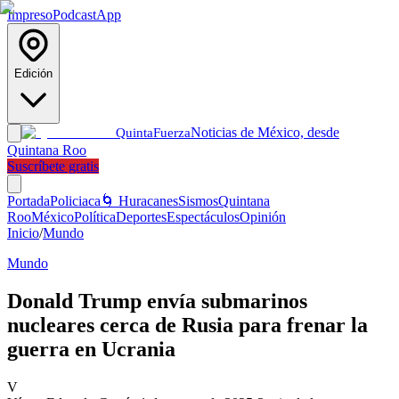
Impreso
Podcast
App
Edición
Noticias de México, desde
Quinta
Fuerza
Quintana Roo
Suscríbete gratis
Portada
Policiaca
🌀 Huracanes
Sismos
Quintana
Roo
México
Política
Deportes
Espectáculos
Opinión
Inicio
/
Mundo
Mundo
Donald Trump envía submarinos
nucleares cerca de Rusia para frenar la
guerra en Ucrania
V