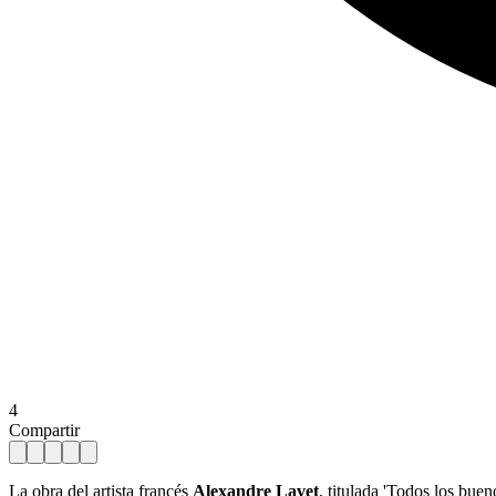
4
Compartir
La obra del artista francés
Alexandre Lavet
, titulada 'Todos los bue