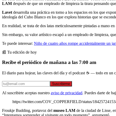
LAM
después de que un empleado de limpieza la tirara pensando que
Lavet
desarrolla una práctica en torno a los espacios en los que exp
ideología del Cubo Blanco en los que explora historias que se esconde
En realidad, se trata de dos latas meticulosamente pintadas a mano en 
Sin embargo, su valor artístico escapó a un empleado de limpieza, que 
Te puede interesar:
Niño de cuatro años rompe accidentalmente un ja
📰 Tu edición de hoy
Recibe el periódico de mañana a las 7:00 am
El diario para hojear, las claves del día y el podcast ☕ — todo en un co
Suscribirme
Al suscribirte aceptas nuestro
aviso de privacidad
. Puedes darte de ba
https://twitter.com/COV_COPPERFIELD/status/1842572415
Froukje Budding, portavoz del
museo LAM
de la ciudad de Lisse, en
“Intentamos sorprender al visitante en todo momento”, argumentó.