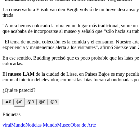
La conservadora Elisah van den Bergh volvió de un breve descanso y s
tirada.
“Ahora hemos colocado la obra en un lugar más tradicional, sobre un
que acababa de incorporarse al museo y señaló que “sólo hacía su tra
“El tema de nuestra colección es la comida y el consumo. Nuestro arte 
experiencia y mantenemos alerta a los visitantes”, afirmó Sietske van 
En ese sentido, Budding precisó que es poco probable que las latas 
colocarlas.
El
museo LAM
de la ciudad de Lisse, en Países Bajos es muy peculiar
como al interior del elevador, como si las latas fueran abandonadas po
¿Qué te pareció?
🔥
0
👍
0
😲
0
😢
0
😠
0
Etiquetas
viral
Mundo
Noticias Mundo
Museo
Obra de Arte