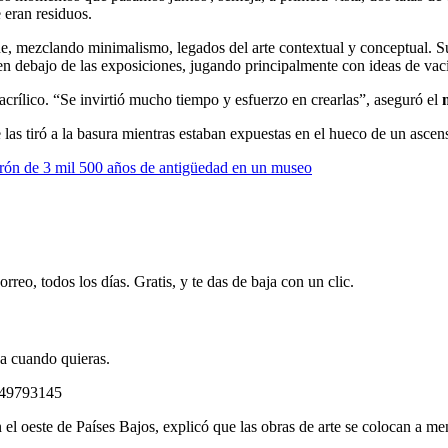
 eran residuos.
one, mezclando minimalismo, legados del arte contextual y conceptual. S
n debajo de las exposiciones, jugando principalmente con ideas de vací
acrílico. “Se invirtió mucho tiempo y esfuerzo en crearlas”, aseguró el
las tiró a la basura mientras estaban expuestas en el hueco de un ascenso
rrón de 3 mil 500 años de antigüedad en un museo
rreo, todos los días. Gratis, y te das de baja con un clic.
ja cuando quieras.
349793145
 el oeste de Países Bajos, explicó que las obras de arte se colocan a me