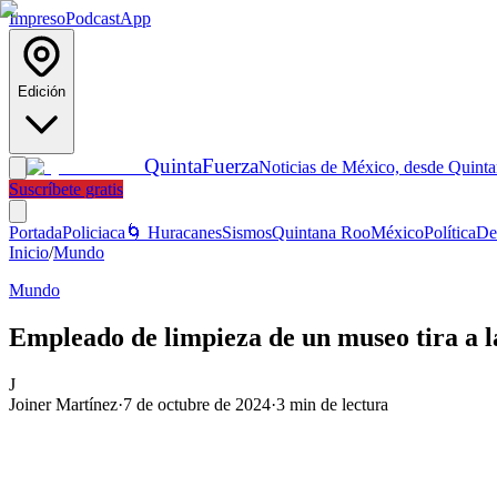
Impreso
Podcast
App
Edición
Quinta
Fuerza
Noticias de México, desde Quint
Suscríbete gratis
Portada
Policiaca
🌀 Huracanes
Sismos
Quintana Roo
México
Política
De
Inicio
/
Mundo
Mundo
Empleado de limpieza de un museo tira a la
J
Joiner Martínez
·
7 de octubre de 2024
·
3
min de lectura