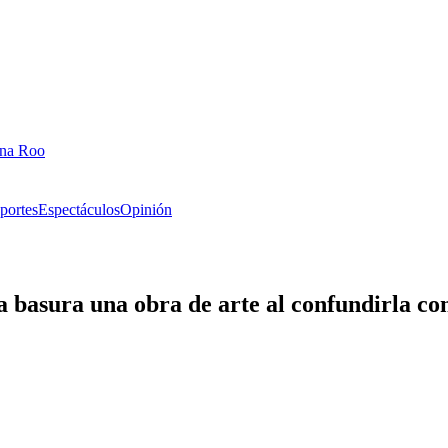
ana Roo
portes
Espectáculos
Opinión
 basura una obra de arte al confundirla co