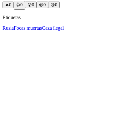
🔥
0
👍
0
😲
0
😢
0
😠
0
Etiquetas
Rusia
Focas muertas
Caza ilegal