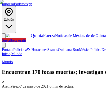
Impreso
Podcast
App
Edición
Quinta
Fuerza
Noticias de México, desde Quint
Suscríbete gratis
Portada
Policiaca
🌀 Huracanes
Sismos
Quintana Roo
México
Política
De
Inicio
/
Mundo
Mundo
Encuentran 170 focas muertas; investigan si
A
Areli Pérez
·
7 de mayo de 2021
·
3
min de lectura