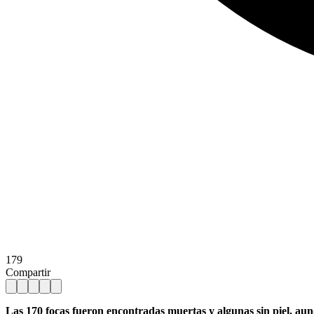
179
Compartir
Las 170 focas fueron encontradas muertas y algunas sin piel, aunq