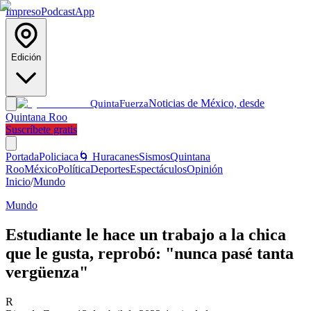
Impreso
Podcast
App
Edición
Noticias de México, desde
Quinta
Fuerza
Quintana Roo
Suscríbete gratis
Portada
Policiaca
🌀 Huracanes
Sismos
Quintana
Roo
México
Política
Deportes
Espectáculos
Opinión
Inicio
/
Mundo
Mundo
Estudiante le hace un trabajo a la chica
que le gusta, reprobó: "nunca pasé tanta
vergüenza"
R