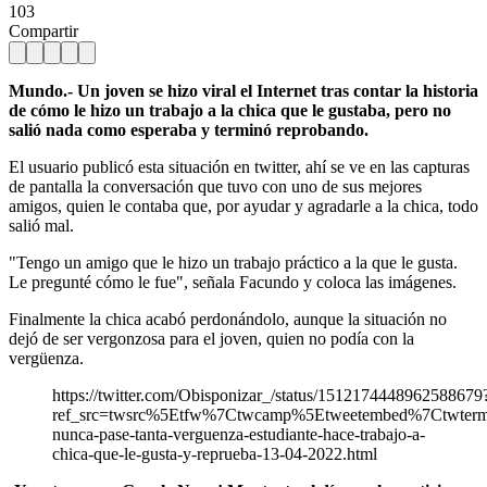
103
Compartir
Mundo.- Un joven se hizo viral el Internet tras contar la historia
de cómo le hizo un trabajo a la chica que le gustaba, pero no
salió nada como esperaba y terminó reprobando.
El usuario publicó esta situación en twitter, ahí se ve en las capturas
de pantalla la conversación que tuvo con uno de sus mejores
amigos, quien le contaba que, por ayudar y agradarle a la chica, todo
salió mal.
"Tengo un amigo que le hizo un trabajo práctico a la que le gusta.
Le pregunté cómo le fue", señala Facundo y coloca las imágenes.
Finalmente la chica acabó perdonándolo, aunque la situación no
dejó de ser vergonzosa para el joven, quien no podía con la
vergüenza.
https://twitter.com/Obisponizar_/status/1512174448962588679
ref_src=twsrc%5Etfw%7Ctwcamp%5Etweetembed%7Ctwte
nunca-pase-tanta-verguenza-estudiante-hace-trabajo-a-
chica-que-le-gusta-y-reprueba-13-04-2022.html