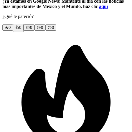
¡Ya estamos en Google News! Mantente al día con las noticias
más importantes de México y el Mundo, haz clic
aquí
¿Qué te pareció?
🔥
0
👍
0
😲
0
😢
0
😠
0