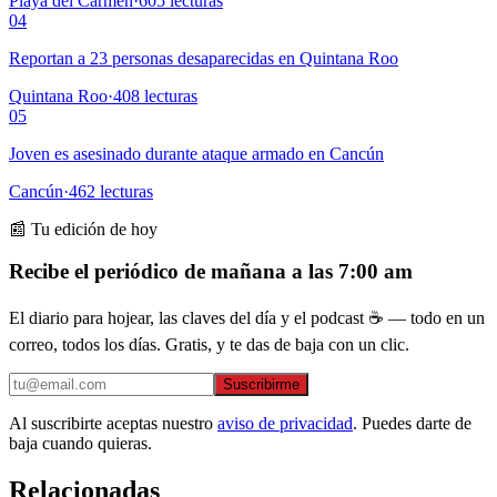
Playa del Carmen
·
605
lecturas
04
Reportan a 23 personas desaparecidas en Quintana Roo
Quintana Roo
·
408
lecturas
05
Joven es asesinado durante ataque armado en Cancún
Cancún
·
462
lecturas
📰 Tu edición de hoy
Recibe el periódico de mañana a las 7:00 am
El diario para hojear, las claves del día y el podcast ☕ — todo en un
correo, todos los días. Gratis, y te das de baja con un clic.
Suscribirme
Al suscribirte aceptas nuestro
aviso de privacidad
. Puedes darte de
baja cuando quieras.
Relacionadas