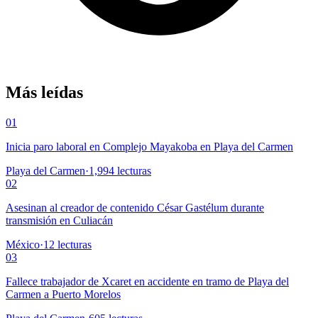
Más leídas
01
Inicia paro laboral en Complejo Mayakoba en Playa del Carmen
Playa del Carmen
·
1,994
lecturas
02
Asesinan al creador de contenido César Gastélum durante
transmisión en Culiacán
México
·
12
lecturas
03
Fallece trabajador de Xcaret en accidente en tramo de Playa del
Carmen a Puerto Morelos