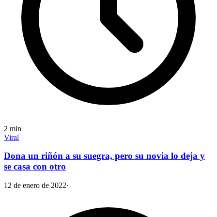
2
min
Viral
Dona un riñón a su suegra, pero su novia lo deja y
se casa con otro
12 de enero de 2022
·