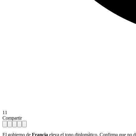
11
Compartir
El gobierno de
Francia
eleva el tono diplomático. Confirma que no de