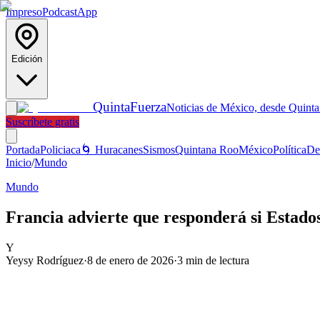
Impreso
Podcast
App
Edición
Quinta
Fuerza
Noticias de México, desde Quint
Suscríbete gratis
Portada
Policiaca
🌀 Huracanes
Sismos
Quintana Roo
México
Política
De
Inicio
/
Mundo
Mundo
Francia advierte que responderá si Estad
Y
Yeysy Rodríguez
·
8 de enero de 2026
·
3
min de lectura