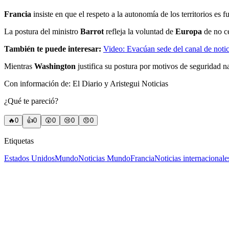
Francia
insiste en que el respeto a la autonomía de los territorios es 
La postura del ministro
Barrot
refleja la voluntad de
Europa
de no ce
También te puede interesar:
Video: Evacúan sede del canal de not
Mientras
Washington
justifica su postura por motivos de seguridad na
Con información de: El Diario y Aristegui Noticias
¿Qué te pareció?
🔥
0
👍
0
😲
0
😢
0
😠
0
Etiquetas
Estados Unidos
Mundo
Noticias Mundo
Francia
Noticias internacionale