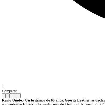
1
Compartir
Reino Unido.- Un británico de 60 años, George Leather, se declar
noviembre en la casa de la pareja cerca de Liverpool. En una discusión