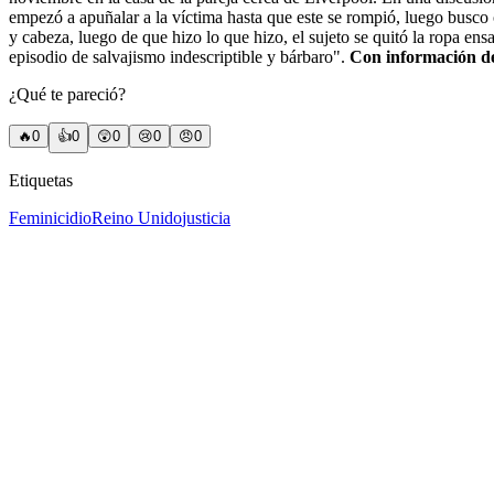
empezó a apuñalar a la víctima hasta que este se rompió, luego busco
y cabeza, luego de que hizo lo que hizo, el sujeto se quitó la ropa ens
episodio de salvajismo indescriptible y bárbaro".
Con información d
¿Qué te pareció?
🔥
0
👍
0
😲
0
😢
0
😠
0
Etiquetas
Feminicidio
Reino Unido
justicia