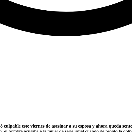
ó culpable este viernes de asesinar a su esposa y ahora queda sen
, el hombre acusaba a la mujer de serle infiel cuando de pronto la golp