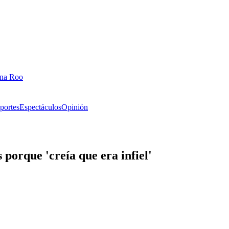
ana Roo
portes
Espectáculos
Opinión
porque 'creía que era infiel'