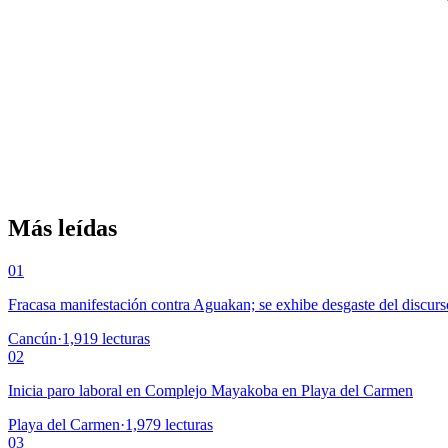
Más leídas
01
Fracasa manifestación contra Aguakan; se exhibe desgaste del discurs
Cancún
·
1,919
lecturas
02
Inicia paro laboral en Complejo Mayakoba en Playa del Carmen
Playa del Carmen
·
1,979
lecturas
03