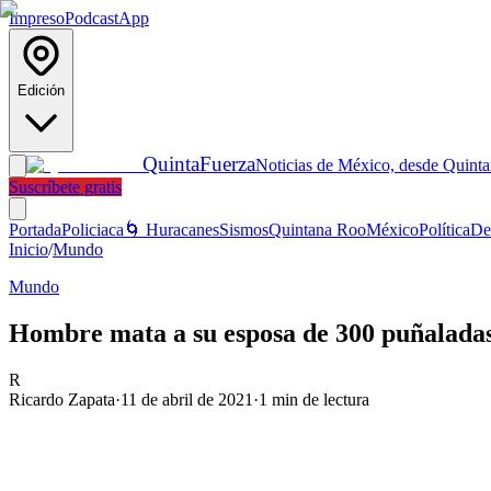
Impreso
Podcast
App
Edición
Quinta
Fuerza
Noticias de México, desde Quint
Suscríbete gratis
Portada
Policiaca
🌀 Huracanes
Sismos
Quintana Roo
México
Política
De
Inicio
/
Mundo
Mundo
Hombre mata a su esposa de 300 puñaladas 
R
Ricardo Zapata
·
11 de abril de 2021
·
1
min de lectura