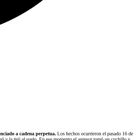
tenciado a cadena perpetua.
Los hechos ocurrieron el pasado 16 de
eó y la tiró al suelo. En ese momento el agresor tomó un cuchillo y