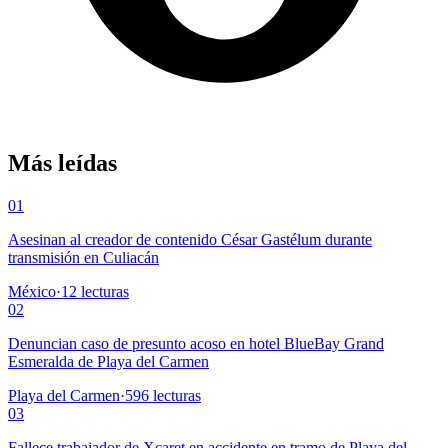
Más leídas
01
Asesinan al creador de contenido César Gastélum durante
transmisión en Culiacán
México
·
12
lecturas
02
Denuncian caso de presunto acoso en hotel BlueBay Grand
Esmeralda de Playa del Carmen
Playa del Carmen
·
596
lecturas
03
Fallece trabajador de Xcaret en accidente en tramo de Playa del