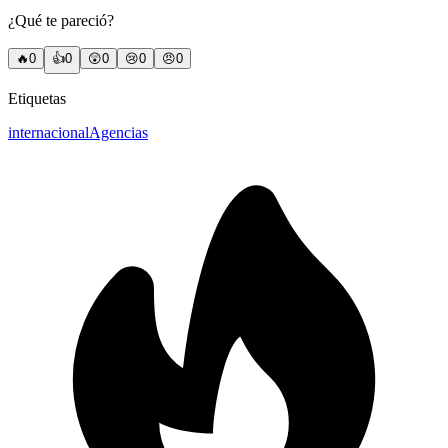
¿Qué te pareció?
🔥
0
👍
0
😲
0
😢
0
😠
0
Etiquetas
internacional
Agencias