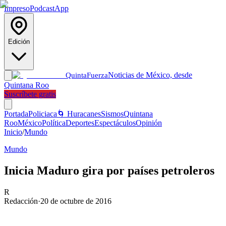
Impreso
Podcast
App
Edición
Noticias de México, desde
Quinta
Fuerza
Quintana Roo
Suscríbete gratis
Portada
Policiaca
🌀 Huracanes
Sismos
Quintana
Roo
México
Política
Deportes
Espectáculos
Opinión
Inicio
/
Mundo
Mundo
Inicia Maduro gira por países petroleros
R
Redacción
·
20 de octubre de 2016