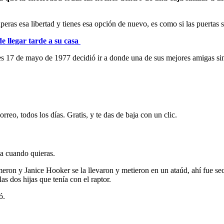
peras esa libertad y tienes esa opción de nuevo, es como si las puertas 
de llegar tarde a su casa
eves 17 de mayo de 1977 decidió ir a donde una de sus mejores amigas si
rreo, todos los días. Gratis, y te das de baja con un clic.
ja cuando quieras.
on y Janice Hooker se la llevaron y metieron en un ataúd, ahí fue secue
as dos hijas que tenía con el raptor.
ó.