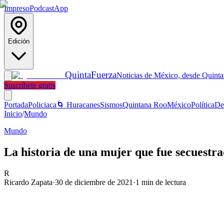
Impreso
Podcast
App
Edición
Quinta
Fuerza
Noticias de México, desde Quint
Suscríbete gratis
Portada
Policiaca
🌀 Huracanes
Sismos
Quintana Roo
México
Política
De
Inicio
/
Mundo
Mundo
La historia de una mujer que fue secuestr
R
Ricardo Zapata
·
30 de diciembre de 2021
·
1
min de lectura