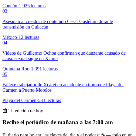
Cancún
·
1,925
lecturas
03
Asesinan al creador de contenido César Gastélum durante
transmisión en Culiacán
México
·
12
lecturas
04
Videos de Guillermo Ochoa confirman que danzante acusado de
acoso sexual sigue en Xcaret
Quintana Roo
·
1,391
lecturas
05
Fallece trabajador de Xcaret en accidente en tramo de Playa del
Carmen a Puerto Morelos
Playa del Carmen
·
583
lecturas
📰 Tu edición de hoy
Recibe el periódico de mañana a las 7:00 am
El diario para hojear, las claves del día y el podcast ☕ — todo en un