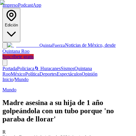
Impreso
Podcast
App
Edición
Noticias de México, desde
Quinta
Fuerza
Quintana Roo
Suscríbete gratis
Portada
Policiaca
🌀 Huracanes
Sismos
Quintana
Roo
México
Política
Deportes
Espectáculos
Opinión
Inicio
/
Mundo
Mundo
Madre asesina a su hija de 1 año
golpeándola con un tubo porque 'no
paraba de llorar'
R