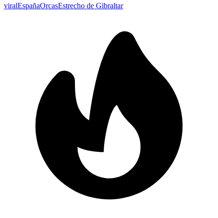
viral
España
Orcas
Estrecho de Gibraltar