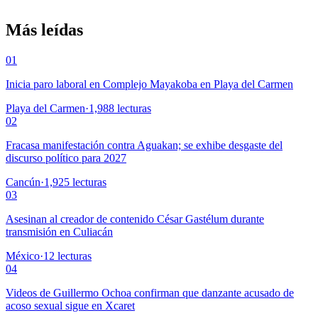
Más leídas
01
Inicia paro laboral en Complejo Mayakoba en Playa del Carmen
Playa del Carmen
·
1,988
lecturas
02
Fracasa manifestación contra Aguakan; se exhibe desgaste del
discurso político para 2027
Cancún
·
1,925
lecturas
03
Asesinan al creador de contenido César Gastélum durante
transmisión en Culiacán
México
·
12
lecturas
04
Videos de Guillermo Ochoa confirman que danzante acusado de
acoso sexual sigue en Xcaret