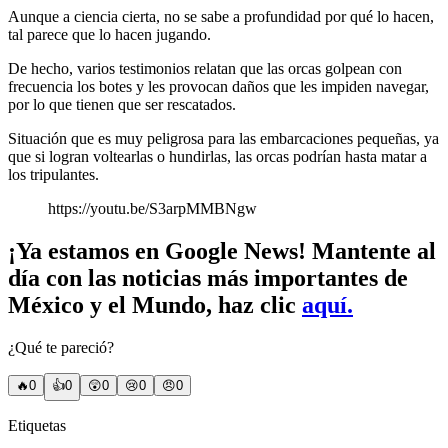
Aunque a ciencia cierta, no se sabe a profundidad por qué lo hacen,
tal parece que lo hacen jugando.
De hecho, varios testimonios relatan que las orcas golpean con
frecuencia los botes y les provocan daños que les impiden navegar,
por lo que tienen que ser rescatados.
Situación que es muy peligrosa para las embarcaciones pequeñas, ya
que si logran voltearlas o hundirlas, las orcas podrían hasta matar a
los tripulantes.
https://youtu.be/S3arpMMBNgw
¡Ya estamos en Google News! Mantente al
día con las noticias más importantes de
México y el Mundo, haz clic
aquí.
¿Qué te pareció?
🔥
0
👍
0
😲
0
😢
0
😠
0
Etiquetas