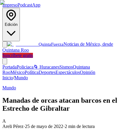
Impreso
Podcast
App
Edición
Noticias de México, desde
Quinta
Fuerza
Quintana Roo
Suscríbete gratis
Portada
Policiaca
🌀 Huracanes
Sismos
Quintana
Roo
México
Política
Deportes
Espectáculos
Opinión
Inicio
/
Mundo
Mundo
Manadas de orcas atacan barcos en el
Estrecho de Gibraltar
A
Areli Pérez
·
25 de mayo de 2022
·
2
min de lectura