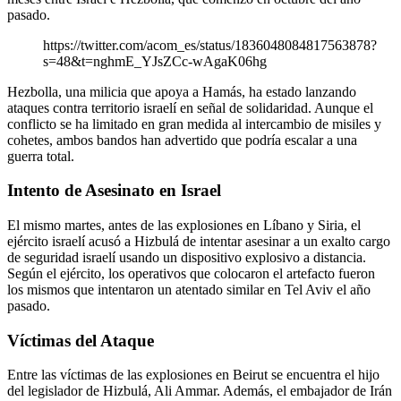
pasado.
https://twitter.com/acom_es/status/1836048084817563878?
s=48&t=nghmE_YJsZCc-wAgaK06hg
Hezbolla, una milicia que apoya a Hamás, ha estado lanzando
ataques contra territorio israelí en señal de solidaridad. Aunque el
conflicto se ha limitado en gran medida al intercambio de misiles y
cohetes, ambos bandos han advertido que podría escalar a una
guerra total.
Intento de Asesinato en Israel
El mismo martes, antes de las explosiones en Líbano y Siria, el
ejército israelí acusó a Hizbulá de intentar asesinar a un exalto cargo
de seguridad israelí usando un dispositivo explosivo a distancia.
Según el ejército, los operativos que colocaron el artefacto fueron
los mismos que intentaron un atentado similar en Tel Aviv el año
pasado.
Víctimas del Ataque
Entre las víctimas de las explosiones en Beirut se encuentra el hijo
del legislador de Hizbulá, Ali Ammar. Además, el embajador de Irán