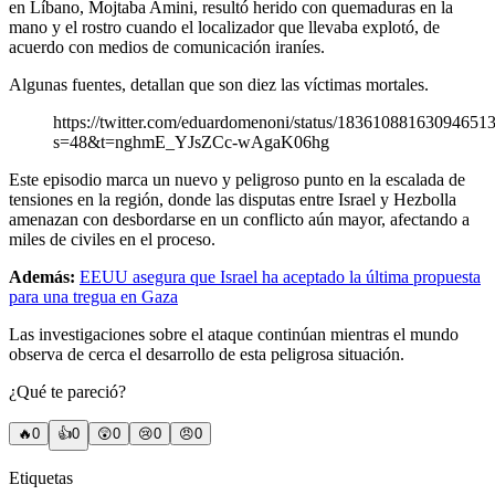
en Líbano, Mojtaba Amini, resultó herido con quemaduras en la
mano y el rostro cuando el localizador que llevaba explotó, de
acuerdo con medios de comunicación iraníes.
Algunas fuentes, detallan que son diez las víctimas mortales.
https://twitter.com/eduardomenoni/status/18361088163094651
s=48&t=nghmE_YJsZCc-wAgaK06hg
Este episodio marca un nuevo y peligroso punto en la escalada de
tensiones en la región, donde las disputas entre Israel y Hezbolla
amenazan con desbordarse en un conflicto aún mayor, afectando a
miles de civiles en el proceso.
Además:
EEUU asegura que Israel ha aceptado la última propuesta
para una tregua en Gaza
Las investigaciones sobre el ataque continúan mientras el mundo
observa de cerca el desarrollo de esta peligrosa situación.
¿Qué te pareció?
🔥
0
👍
0
😲
0
😢
0
😠
0
Etiquetas