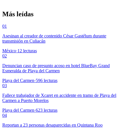
Más leídas
01
Asesinan al creador de contenido César Gastélum durante
transmisión en Culiacán
México
·
12
lecturas
02
Denuncian caso de presunto acoso en hotel BlueBay Grand
Esmeralda de Playa del Carmen
Playa del Carmen
·
596
lecturas
03
Fallece trabajador de Xcaret en accidente en tramo de Playa del
Carmen a Puerto Morelos
Playa del Carmen
·
623
lecturas
04
Reportan a 23 personas desaparecidas en Quintana Roo