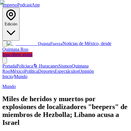
Impreso
Podcast
App
Edición
Noticias de México, desde
Quinta
Fuerza
Quintana Roo
Suscríbete gratis
Portada
Policiaca
🌀 Huracanes
Sismos
Quintana
Roo
México
Política
Deportes
Espectáculos
Opinión
Inicio
/
Mundo
Mundo
Miles de heridos y muertos por
explosiones de localizadores "beepers" de
miembros de Hezbolla; Líbano acusa a
Israel