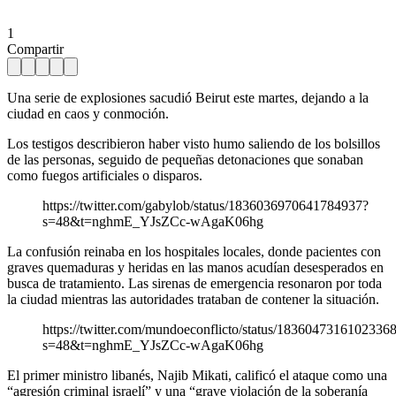
1
Compartir
Una serie de explosiones sacudió Beirut este martes, dejando a la
ciudad en caos y conmoción.
Los testigos describieron haber visto humo saliendo de los bolsillos
de las personas, seguido de pequeñas detonaciones que sonaban
como fuegos artificiales o disparos.
https://twitter.com/gabylob/status/1836036970641784937?
s=48&t=nghmE_YJsZCc-wAgaK06hg
La confusión reinaba en los hospitales locales, donde pacientes con
graves quemaduras y heridas en las manos acudían desesperados en
busca de tratamiento. Las sirenas de emergencia resonaron por toda
la ciudad mientras las autoridades trataban de contener la situación.
https://twitter.com/mundoeconflicto/status/1836047316102336
s=48&t=nghmE_YJsZCc-wAgaK06hg
El primer ministro libanés, Najib Mikati, calificó el ataque como una
“agresión criminal israelí” y una “grave violación de la soberanía