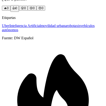
🔥
0
👍
0
😲
0
😢
0
😠
0
Etiquetas
Uber
Inteligencia Artificial
movilidad urbana
robotaxis
vehículos
autónomos
Fuente:
DW Español