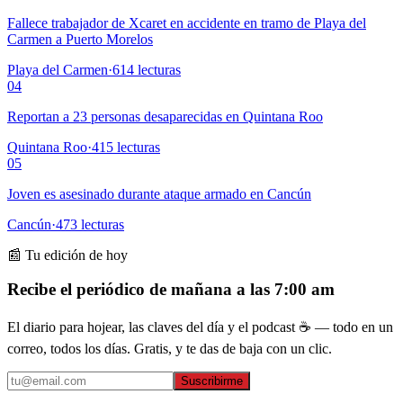
Fallece trabajador de Xcaret en accidente en tramo de Playa del
Carmen a Puerto Morelos
Playa del Carmen
·
614
lecturas
04
Reportan a 23 personas desaparecidas en Quintana Roo
Quintana Roo
·
415
lecturas
05
Joven es asesinado durante ataque armado en Cancún
Cancún
·
473
lecturas
📰 Tu edición de hoy
Recibe el periódico de mañana a las 7:00 am
El diario para hojear, las claves del día y el podcast ☕ — todo en un
correo, todos los días. Gratis, y te das de baja con un clic.
Suscribirme