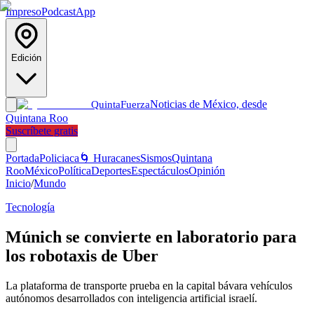
Impreso
Podcast
App
Edición
Noticias de México, desde
Quinta
Fuerza
Quintana Roo
Suscríbete gratis
Portada
Policiaca
🌀 Huracanes
Sismos
Quintana
Roo
México
Política
Deportes
Espectáculos
Opinión
Inicio
/
Mundo
Tecnología
Múnich se convierte en laboratorio para
los robotaxis de Uber
La plataforma de transporte prueba en la capital bávara vehículos
autónomos desarrollados con inteligencia artificial israelí.