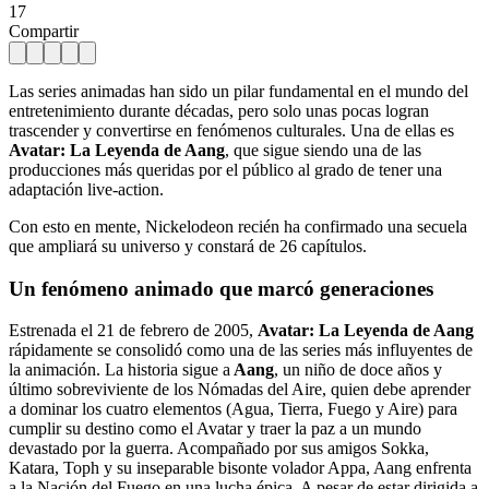
17
Compartir
Las series animadas han sido un pilar fundamental en el mundo del
entretenimiento durante décadas, pero solo unas pocas logran
trascender y convertirse en fenómenos culturales. Una de ellas es
Avatar: La Leyenda de Aang
, que sigue siendo una de las
producciones más queridas por el público al grado de tener una
adaptación live-action.
Con esto en mente, Nickelodeon recién ha confirmado una secuela
que ampliará su universo y constará de 26 capítulos.
Un fenómeno animado que marcó generaciones
Estrenada el 21 de febrero de 2005,
Avatar: La Leyenda de Aang
rápidamente se consolidó como una de las series más influyentes de
la animación. La historia sigue a
Aang
, un niño de doce años y
último sobreviviente de los Nómadas del Aire, quien debe aprender
a dominar los cuatro elementos (Agua, Tierra, Fuego y Aire) para
cumplir su destino como el Avatar y traer la paz a un mundo
devastado por la guerra. Acompañado por sus amigos Sokka,
Katara, Toph y su inseparable bisonte volador Appa, Aang enfrenta
a la Nación del Fuego en una lucha épica. A pesar de estar dirigida a