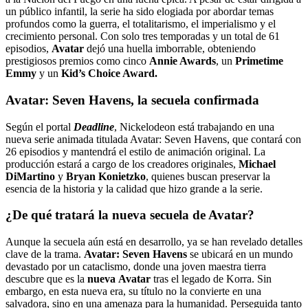
un público infantil, la serie ha sido elogiada por abordar temas
profundos como la guerra, el totalitarismo, el imperialismo y el
crecimiento personal. Con solo tres temporadas y un total de 61
episodios,
Avatar
dejó una huella imborrable, obteniendo
prestigiosos premios como cinco
Annie Awards
, un
Primetime
Emmy
y un
Kid’s Choice Award.
Avatar: Seven Havens, la secuela confirmada
Según el portal
Deadline
, Nickelodeon está trabajando en una
nueva serie animada titulada Avatar: Seven Havens, que contará con
26 episodios y mantendrá el estilo de animación original. La
producción estará a cargo de los creadores originales,
Michael
DiMartino
y
Bryan Konietzko
, quienes buscan preservar la
esencia de la historia y la calidad que hizo grande a la serie.
¿De qué tratará la nueva secuela de Avatar?
Aunque la secuela aún está en desarrollo, ya se han revelado detalles
clave de la trama.
Avatar: Seven Havens
se ubicará en un mundo
devastado por un cataclismo, donde una joven maestra tierra
descubre que es la
nueva
Avatar
tras el legado de Korra. Sin
embargo, en esta nueva era, su título no la convierte en una
salvadora, sino en una amenaza para la humanidad. Perseguida tanto