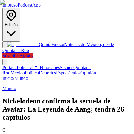
Impreso
Podcast
App
Edición
Noticias de México, desde
Quinta
Fuerza
Quintana Roo
Suscríbete gratis
Portada
Policiaca
🌀 Huracanes
Sismos
Quintana
Roo
México
Política
Deportes
Espectáculos
Opinión
Inicio
/
Mundo
Mundo
Nickelodeon confirma la secuela de
Avatar: La Leyenda de Aang; tendrá 26
capítulos
C