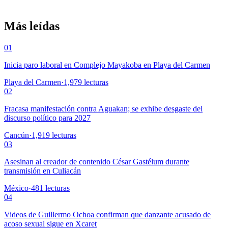
Más leídas
01
Inicia paro laboral en Complejo Mayakoba en Playa del Carmen
Playa del Carmen
·
1,979
lecturas
02
Fracasa manifestación contra Aguakan; se exhibe desgaste del
discurso político para 2027
Cancún
·
1,919
lecturas
03
Asesinan al creador de contenido César Gastélum durante
transmisión en Culiacán
México
·
481
lecturas
04
Videos de Guillermo Ochoa confirman que danzante acusado de
acoso sexual sigue en Xcaret