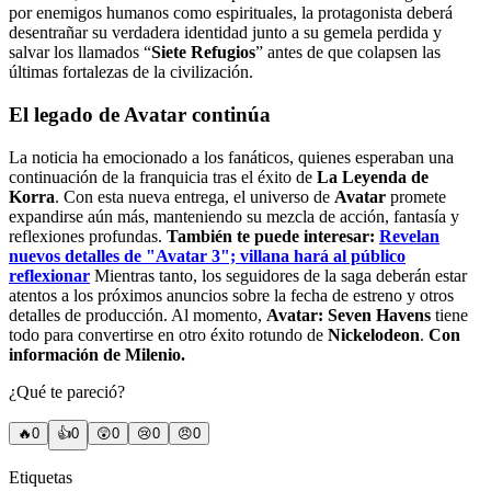
por enemigos humanos como espirituales, la protagonista deberá
desentrañar su verdadera identidad junto a su gemela perdida y
salvar los llamados “
Siete Refugios
” antes de que colapsen las
últimas fortalezas de la civilización.
El legado de Avatar continúa
La noticia ha emocionado a los fanáticos, quienes esperaban una
continuación de la franquicia tras el éxito de
La Leyenda de
Korra
. Con esta nueva entrega, el universo de
Avatar
promete
expandirse aún más, manteniendo su mezcla de acción, fantasía y
reflexiones profundas.
También te puede interesar:
Revelan
nuevos detalles de "Avatar 3"; villana hará al público
reflexionar
Mientras tanto, los seguidores de la saga deberán estar
atentos a los próximos anuncios sobre la fecha de estreno y otros
detalles de producción. Al momento,
Avatar: Seven Havens
tiene
todo para convertirse en otro éxito rotundo de
Nickelodeon
.
Con
información de Milenio.
¿Qué te pareció?
🔥
0
👍
0
😲
0
😢
0
😠
0
Etiquetas