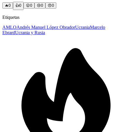
🔥
0
👍
0
😲
0
😢
0
😠
0
Etiquetas
AMLO
Andrés Manuel López Obrador
Ucrania
Marcelo
Ebrard
Ucrania y Rusia