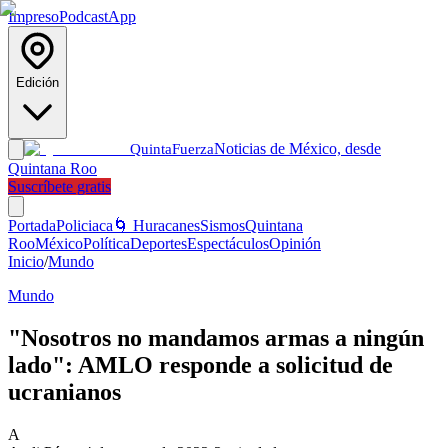
Impreso
Podcast
App
Edición
Noticias de México, desde
Quinta
Fuerza
Quintana Roo
Suscríbete gratis
Portada
Policiaca
🌀 Huracanes
Sismos
Quintana
Roo
México
Política
Deportes
Espectáculos
Opinión
Inicio
/
Mundo
Mundo
"Nosotros no mandamos armas a ningún
lado": AMLO responde a solicitud de
ucranianos
A