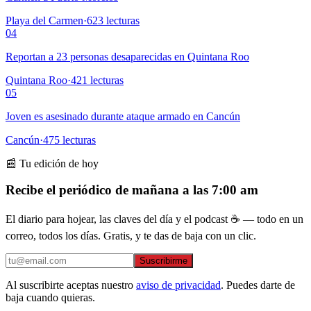
Playa del Carmen
·
623
lecturas
04
Reportan a 23 personas desaparecidas en Quintana Roo
Quintana Roo
·
421
lecturas
05
Joven es asesinado durante ataque armado en Cancún
Cancún
·
475
lecturas
📰 Tu edición de hoy
Recibe el periódico de mañana a las 7:00 am
El diario para hojear, las claves del día y el podcast ☕ — todo en un
correo, todos los días. Gratis, y te das de baja con un clic.
Suscribirme
Al suscribirte aceptas nuestro
aviso de privacidad
. Puedes darte de
baja cuando quieras.