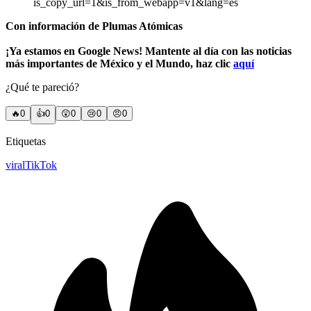
is_copy_url=1&is_from_webapp=v1&lang=es
Con información de Plumas Atómicas
¡Ya estamos en Google News! Mantente al día con las noticias
más importantes de México y el Mundo, haz clic
aquí
¿Qué te pareció?
🔥
0
👍
0
😲
0
😢
0
😠
0
Etiquetas
viral
TikTok