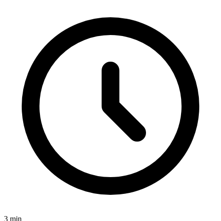
3
min