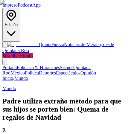
Impreso
Podcast
App
Edición
Noticias de México, desde
Quinta
Fuerza
Quintana Roo
Suscríbete gratis
Portada
Policiaca
🌀 Huracanes
Sismos
Quintana
Roo
México
Política
Deportes
Espectáculos
Opinión
Inicio
/
Mundo
Mundo
Padre utiliza extraño método para que
sus hijos se porten bien: Quema de
regalos de Navidad
R