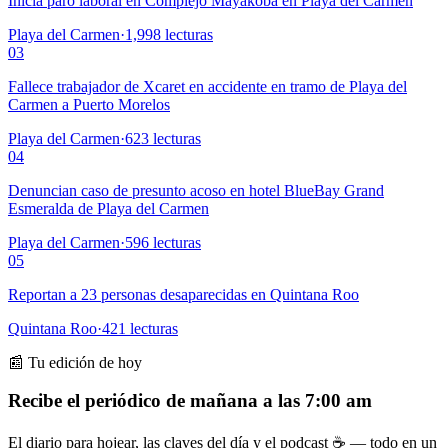
Inicia paro laboral en Complejo Mayakoba en Playa del Carmen
Playa del Carmen
·
1,998
lecturas
03
Fallece trabajador de Xcaret en accidente en tramo de Playa del
Carmen a Puerto Morelos
Playa del Carmen
·
623
lecturas
04
Denuncian caso de presunto acoso en hotel BlueBay Grand
Esmeralda de Playa del Carmen
Playa del Carmen
·
596
lecturas
05
Reportan a 23 personas desaparecidas en Quintana Roo
Quintana Roo
·
421
lecturas
📰 Tu edición de hoy
Recibe el periódico de mañana a las 7:00 am
El diario para hojear, las claves del día y el podcast ☕ — todo en un