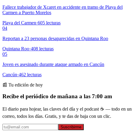
Fallece trabajador de Xcaret en accidente en tramo de Playa del
Carmen a Puerto Morelos
Playa del Carmen
·
605
lecturas
04
Reportan a 23 personas desaparecidas en Quintana Roo
Quintana Roo
·
408
lecturas
05
Joven es asesinado durante ataque armado en Cancún
Cancún
·
462
lecturas
📰 Tu edición de hoy
Recibe el periódico de mañana a las 7:00 am
El diario para hojear, las claves del día y el podcast ☕ — todo en un
correo, todos los días. Gratis, y te das de baja con un clic.
Suscribirme