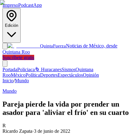
Impreso
Podcast
App
Edición
Noticias de México, desde
Quinta
Fuerza
Quintana Roo
Suscríbete gratis
Portada
Policiaca
🌀 Huracanes
Sismos
Quintana
Roo
México
Política
Deportes
Espectáculos
Opinión
Inicio
/
Mundo
Mundo
Pareja pierde la vida por prender un
asador para 'aliviar el frío' en su cuarto
R
Ricardo Zapata
·
3 de junio de 2022