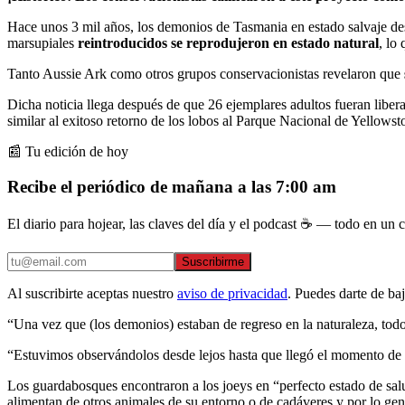
Hace unos 3 mil años, los demonios de Tasmania en estado salvaje desa
marsupiales
reintroducidos se reprodujeron en estado natural
, lo
Tanto Aussie Ark como otros grupos conservacionistas revelaron que
Dicha noticia llega después de que 26 ejemplares adultos fueran libera
similar al exitoso retorno de los lobos al Parque Nacional de Yellows
📰 Tu edición de hoy
Recibe el periódico de mañana a las 7:00 am
El diario para hojear, las claves del día y el podcast ☕ — todo en un co
Suscribirme
Al suscribirte aceptas nuestro
aviso de privacidad
. Puedes darte de ba
“Una vez que (los demonios) estaban de regreso en la naturaleza, todo
“Estuvimos observándolos desde lejos hasta que llegó el momento de a
Los guardabosques encontraron a los joeys en “perfecto estado de sal
alimentan de otros animales de su entorno o de cadáveres y por lo gen