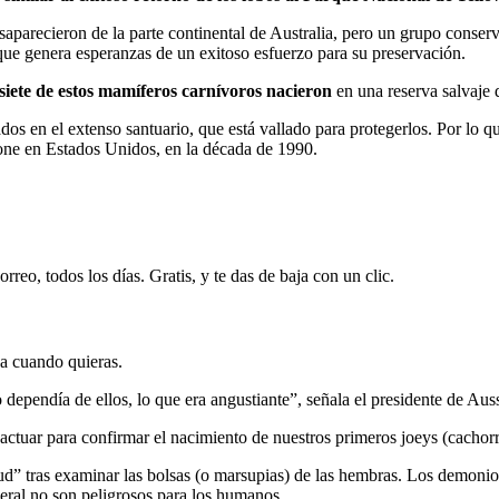
parecieron de la parte continental de Australia, pero un grupo conserv
 que genera esperanzas de un exitoso esfuerzo para su preservación.
siete de estos mamíferos carnívoros nacieron
en una reserva salvaje 
dos en el extenso santuario, que está vallado para protegerlos. Por lo q
tone en Estados Unidos, en la década de 1990.
rreo, todos los días. Gratis, y te das de baja con un clic.
ja cuando quieras.
 dependía de ellos, lo que era angustiante”, señala el presidente de Aus
ctuar para confirmar el nacimiento de nuestros primeros joeys (cachor
ud” tras examinar las bolsas (o marsupias) de las hembras. Los demonio
eral no son peligrosos para los humanos.