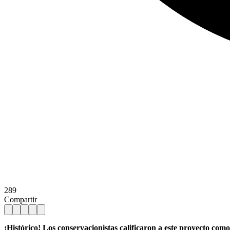
289
Compartir
¡Histórico! Los conservacionistas calificaron a este proyecto como