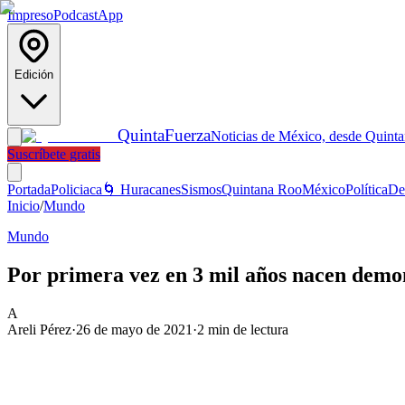
Impreso
Podcast
App
Edición
Quinta
Fuerza
Noticias de México, desde Quint
Suscríbete gratis
Portada
Policiaca
🌀 Huracanes
Sismos
Quintana Roo
México
Política
De
Inicio
/
Mundo
Mundo
Por primera vez en 3 mil años nacen demo
A
Areli Pérez
·
26 de mayo de 2021
·
2
min de lectura