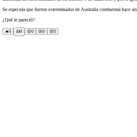
Se especula que fueron exterminados de Australia continental hace un
¿Qué te pareció?
🔥
0
👍
0
😲
0
😢
0
😠
0