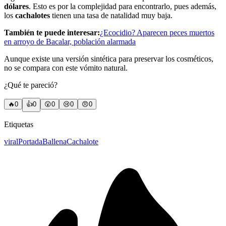
dólares
. Esto es por la complejidad para encontrarlo, pues además,
los
cachalotes
tienen una tasa de natalidad muy baja.
También te puede interesar:
¿Ecocidio? Aparecen peces muertos
en arroyo de Bacalar, población alarmada
Aunque existe una versión sintética para preservar los cosméticos,
no se compara con este vómito natural.
¿Qué te pareció?
🔥
0
👍
0
😲
0
😢
0
😠
0
Etiquetas
viral
Portada
Ballena
Cachalote