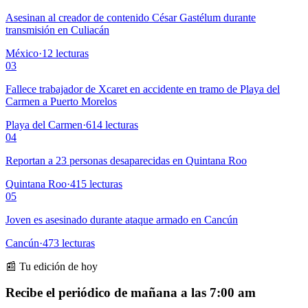
Asesinan al creador de contenido César Gastélum durante
transmisión en Culiacán
México
·
12
lecturas
03
Fallece trabajador de Xcaret en accidente en tramo de Playa del
Carmen a Puerto Morelos
Playa del Carmen
·
614
lecturas
04
Reportan a 23 personas desaparecidas en Quintana Roo
Quintana Roo
·
415
lecturas
05
Joven es asesinado durante ataque armado en Cancún
Cancún
·
473
lecturas
📰 Tu edición de hoy
Recibe el periódico de mañana a las 7:00 am