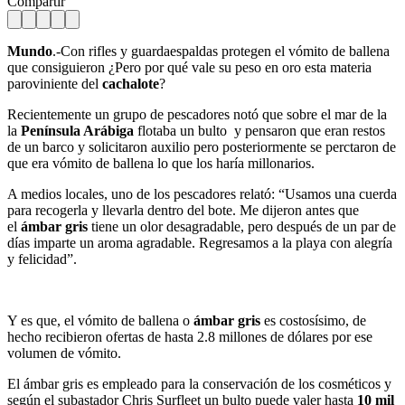
Compartir
Mundo
.-Con rifles y guardaespaldas protegen el vómito de ballena
que consiguieron ¿Pero por qué vale su peso en oro esta materia
paroviniente del
cachalote
?
Recientemente un grupo de pescadores notó que sobre el mar de la
la
Península Arábiga
flotaba un bulto
y pensaron que eran restos
de un barco y solicitaron auxilio pero posteriormente se perctaron de
que era vómito de ballena lo que los haría millonarios.
A medios locales, uno de los pescadores relató: “Usamos una cuerda
para recogerla y llevarla dentro del bote. Me dijeron antes que
el
ámbar gris
tiene un olor desagradable, pero después de un par de
días imparte un aroma agradable. Regresamos a la playa con alegría
y felicidad”.
Y es que, el vómito de ballena o
ámbar gris
es costosísimo, de
hecho recibieron ofertas de hasta 2.8 millones de dólares por ese
volumen de vómito.
El ámbar gris es empleado para la conservación de los cosméticos y
según el subastador Chris Surfleet un bulto puede valer hasta
10 mil