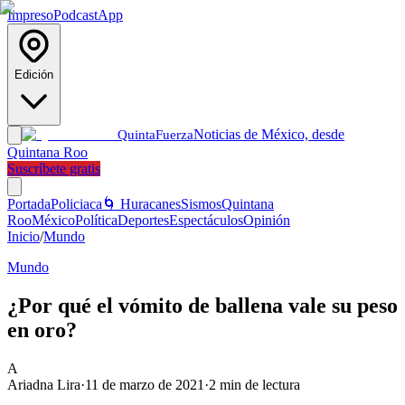
Impreso
Podcast
App
Edición
Noticias de México, desde
Quinta
Fuerza
Quintana Roo
Suscríbete gratis
Portada
Policiaca
🌀 Huracanes
Sismos
Quintana
Roo
México
Política
Deportes
Espectáculos
Opinión
Inicio
/
Mundo
Mundo
¿Por qué el vómito de ballena vale su peso
en oro?
A
Ariadna Lira
·
11 de marzo de 2021
·
2
min de lectura