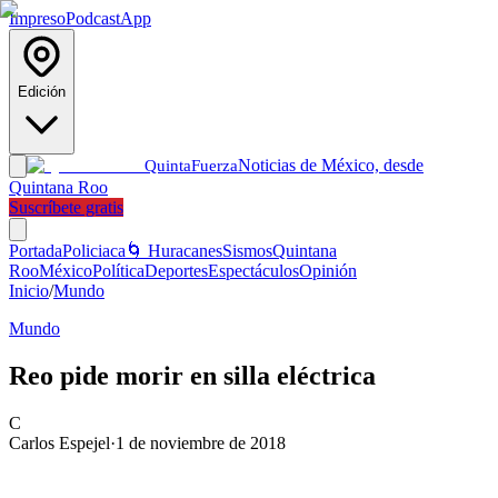
Impreso
Podcast
App
Edición
Noticias de México, desde
Quinta
Fuerza
Quintana Roo
Suscríbete gratis
Portada
Policiaca
🌀 Huracanes
Sismos
Quintana
Roo
México
Política
Deportes
Espectáculos
Opinión
Inicio
/
Mundo
Mundo
Reo pide morir en silla eléctrica
C
Carlos Espejel
·
1 de noviembre de 2018