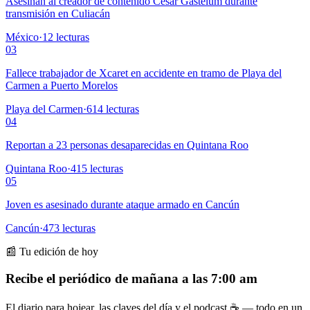
Asesinan al creador de contenido César Gastélum durante
transmisión en Culiacán
México
·
12
lecturas
03
Fallece trabajador de Xcaret en accidente en tramo de Playa del
Carmen a Puerto Morelos
Playa del Carmen
·
614
lecturas
04
Reportan a 23 personas desaparecidas en Quintana Roo
Quintana Roo
·
415
lecturas
05
Joven es asesinado durante ataque armado en Cancún
Cancún
·
473
lecturas
📰 Tu edición de hoy
Recibe el periódico de mañana a las 7:00 am
El diario para hojear, las claves del día y el podcast ☕ — todo en un