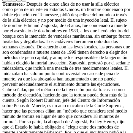
Tennessee.
- Después de cinco años de no usar la silla eléctrica
como pena de muerte en Estados Unidos, un hombre condenado por
doble ejecución en Tennessee, pidió despedirse del mundo a través
de la silla eléctrica y no por medio de una inyección letal. El sujeto
de nombre Edmund Zagorski, de 63 años, fue condenado a muerte
por el asesinato de dos hombres en 1983, a los que llevó adentro del
bosque con la intención de venderles marihuana, sin embargo fueron
fusilados y degollados. Los cadáveres fueron encontrados dos
semanas después. De acuerdo con las leyes locales, las personas que
son condenadas a muerte antes de 1999 tienen derecho a elegir dos
métodos de pena capital, y aunque los responsables de la ejecución
habían elegido la mortal inyección, Zagorski, protestó por el sedante
midazolam, que incluía una mezcla de tres medicamentos letales. El
midazolam ha sido un punto controversial en casos de pena de
muerte, ya que los abogados han argumentado que no puede
prevenir adecuadamente el sufrimiento durante las ejecuciones.
Cabe señalar, que el método de la inyección podría fracasar como
método de ejecución, haciendo que la tortura pueda dura más de la
cuenta. Según Robert Dunham, jefe del Centro de Información
sobre Penas de Muerte, es un acto macabro de la Corte Suprema,
hacer que las personas elijan un "método que considera será medio
minuto de tortura en lugar de uno que considera 18 minutos de
tortura". Por su parte, la abogada de Zagorski, Kelley Henry, dijo
que el Estado lo había obligado a "elegir entre dos métodos de
muerte absolutamente bárbaros". Por lo que el inculpado pidió a la