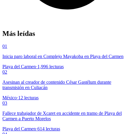
Más leídas
01
Inicia paro laboral en Complejo Mayakoba en Playa del Carmen
Playa del Carmen
·
1,996
lecturas
02
Asesinan al creador de contenido César Gastélum durante
transmisión en Culiacán
México
·
12
lecturas
03
Fallece trabajador de Xcaret en accidente en tramo de Playa del
Carmen a Puerto Morelos
Playa del Carmen
·
614
lecturas