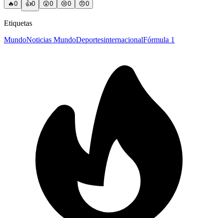
🔥
0
👍
0
😲
0
😢
0
😠
0
Etiquetas
Mundo
Noticias Mundo
Deportes
internacional
Fórmula 1