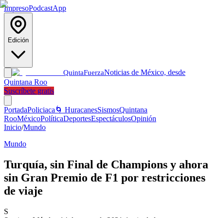
Impreso
Podcast
App
Edición
Noticias de México, desde
Quinta
Fuerza
Quintana Roo
Suscríbete gratis
Portada
Policiaca
🌀 Huracanes
Sismos
Quintana
Roo
México
Política
Deportes
Espectáculos
Opinión
Inicio
/
Mundo
Mundo
Turquía, sin Final de Champions y ahora
sin Gran Premio de F1 por restricciones
de viaje
S