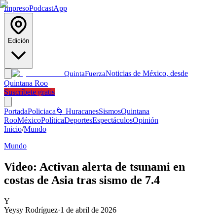
Impreso
Podcast
App
Edición
Noticias de México, desde
Quinta
Fuerza
Quintana Roo
Suscríbete gratis
Portada
Policiaca
🌀 Huracanes
Sismos
Quintana
Roo
México
Política
Deportes
Espectáculos
Opinión
Inicio
/
Mundo
Mundo
Video: Activan alerta de tsunami en
costas de Asia tras sismo de 7.4
Y
Yeysy Rodríguez
·
1 de abril de 2026