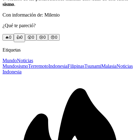
sismo
.
Con información de: Milenio
¿Qué te pareció?
🔥
0
👍
0
😲
0
😢
0
😠
0
Etiquetas
Mundo
Noticias
Mundo
sismo
Terremoto
Indonesia
Filipinas
Tsunami
Malasia
Noticias
Indonesia