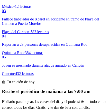
México
·
12
lecturas
03
Fallece trabajador de Xcaret en accidente en tramo de Playa del
Carmen a Puerto Morelos
Playa del Carmen
·
583
lecturas
04
Reportan a 23 personas desaparecidas en Quintana Roo
Quintana Roo
·
384
lecturas
05
Joven es asesinado durante ataque armado en Cancún
Cancún
·
432
lecturas
📰 Tu edición de hoy
Recibe el periódico de mañana a las 7:00 am
El diario para hojear, las claves del día y el podcast ☕ — todo en un
correo, todos los días. Gratis, y te das de baja con un clic.