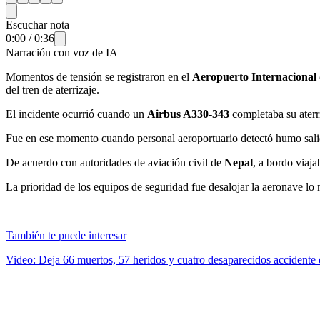
Escuchar nota
0:00
/
0:36
Narración con voz de IA
Momentos de tensión se registraron en el
Aeropuerto Internacional
del tren de aterrizaje.
El incidente ocurrió cuando un
Airbus A330-343
completaba su aterr
Fue en ese momento cuando personal aeroportuario detectó humo saliend
De acuerdo con autoridades de aviación civil de
Nepal
, a bordo viaj
La prioridad de los equipos de seguridad fue desalojar la aeronave lo 
También te puede interesar
Video: Deja 66 muertos, 57 heridos y cuatro desaparecidos accidente 