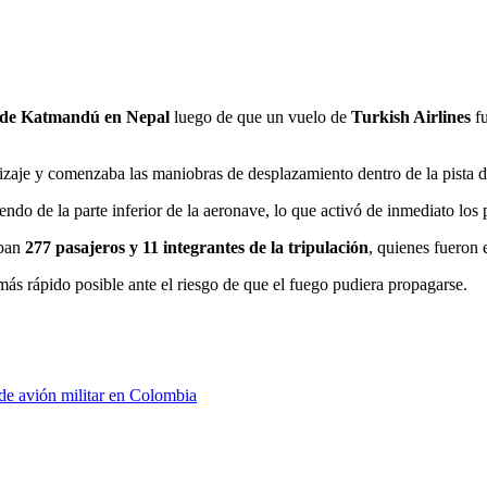
 de Katmandú en Nepal
luego de que un vuelo de
Turkish Airlines
fu
izaje y comenzaba las maniobras de desplazamiento dentro de la pista 
o de la parte inferior de la aeronave, lo que activó de inmediato los p
aban
277 pasajeros y 11 integrantes de la tripulación
, quienes fueron 
más rápido posible ante el riesgo de que el fuego pudiera propagarse.
de avión militar en Colombia