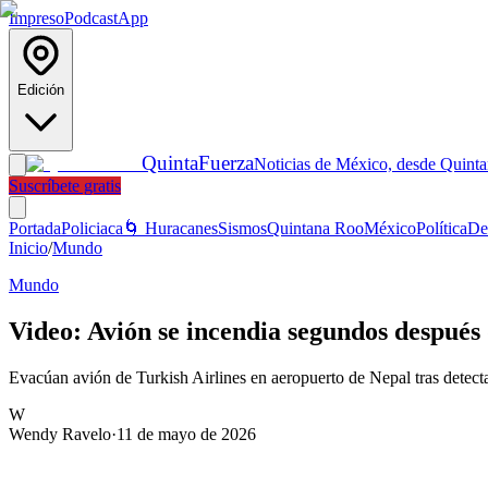
Impreso
Podcast
App
Edición
Quinta
Fuerza
Noticias de México, desde Quint
Suscríbete gratis
Portada
Policiaca
🌀 Huracanes
Sismos
Quintana Roo
México
Política
De
Inicio
/
Mundo
Mundo
Video: Avión se incendia segundos después 
Evacúan avión de Turkish Airlines en aeropuerto de Nepal tras detectar
W
Wendy Ravelo
·
11 de mayo de 2026