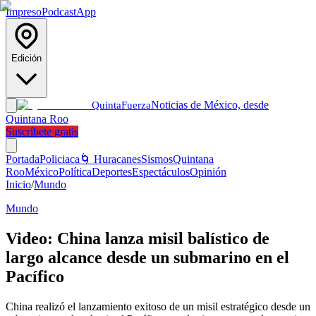
Impreso
Podcast
App
Edición
Noticias de México, desde
Quinta
Fuerza
Quintana Roo
Suscríbete gratis
Portada
Policiaca
🌀 Huracanes
Sismos
Quintana
Roo
México
Política
Deportes
Espectáculos
Opinión
Inicio
/
Mundo
Mundo
Video: China lanza misil balístico de
largo alcance desde un submarino en el
Pacífico
China realizó el lanzamiento exitoso de un misil estratégico desde un