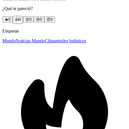
¿Qué te pareció?
🔥
0
👍
0
😲
0
😢
0
😠
0
Etiquetas
Mundo
Noticias Mundo
China
misiles balísticos