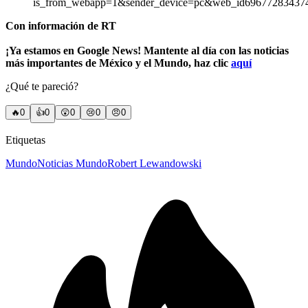
is_from_webapp=1&sender_device=pc&web_id69677283437
Con información de RT
¡Ya estamos en Google News! Mantente al día con las noticias
más importantes de México y el Mundo, haz clic
aquí
¿Qué te pareció?
🔥
0
👍
0
😲
0
😢
0
😠
0
Etiquetas
Mundo
Noticias Mundo
Robert Lewandowski