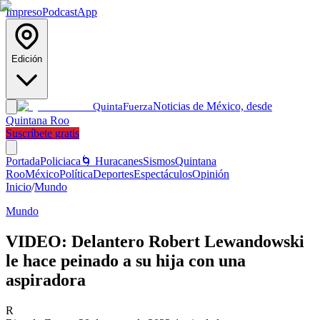
Impreso
Podcast
App
Edición
Noticias de México, desde
Quinta
Fuerza
Quintana Roo
Suscríbete gratis
Portada
Policiaca
🌀 Huracanes
Sismos
Quintana
Roo
México
Política
Deportes
Espectáculos
Opinión
Inicio
/
Mundo
Mundo
VIDEO: Delantero Robert Lewandowski
le hace peinado a su hija con una
aspiradora
R