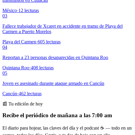
transmisión en Culiacán
México
·
12
lecturas
03
Fallece trabajador de Xcaret en accidente en tramo de Playa del
Carmen a Puerto Morelos
Playa del Carmen
·
605
lecturas
04
Reportan a 23 personas desaparecidas en Quintana Roo
Quintana Roo
·
408
lecturas
05
Joven es asesinado durante ataque armado en Cancún
Cancún
·
462
lecturas
📰 Tu edición de hoy
Recibe el periódico de mañana a las 7:00 am
El diario para hojear, las claves del día y el podcast ☕ — todo en un