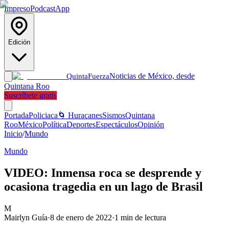
Impreso
Podcast
App
Edición
Noticias de México, desde
Quinta
Fuerza
Quintana Roo
Suscríbete gratis
Portada
Policiaca
🌀 Huracanes
Sismos
Quintana
Roo
México
Política
Deportes
Espectáculos
Opinión
Inicio
/
Mundo
Mundo
VIDEO: Inmensa roca se desprende y
ocasiona tragedia en un lago de Brasil
M
Mairlyn Guía
·
8 de enero de 2022
·
1
min de lectura