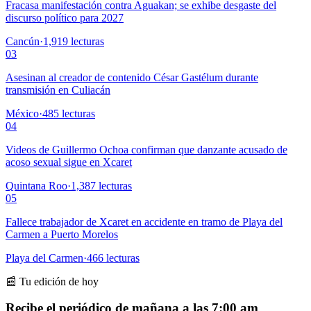
Fracasa manifestación contra Aguakan; se exhibe desgaste del
discurso político para 2027
Cancún
·
1,919
lecturas
03
Asesinan al creador de contenido César Gastélum durante
transmisión en Culiacán
México
·
485
lecturas
04
Videos de Guillermo Ochoa confirman que danzante acusado de
acoso sexual sigue en Xcaret
Quintana Roo
·
1,387
lecturas
05
Fallece trabajador de Xcaret en accidente en tramo de Playa del
Carmen a Puerto Morelos
Playa del Carmen
·
466
lecturas
📰 Tu edición de hoy
Recibe el periódico de mañana a las 7:00 am