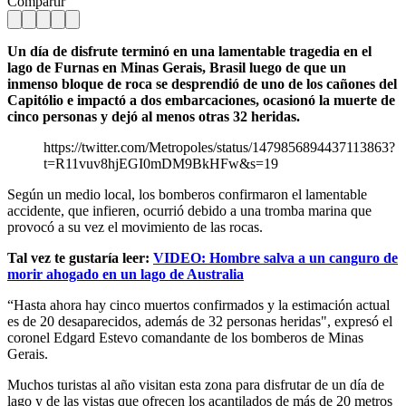
Compartir
Un día de disfrute terminó en una lamentable tragedia en el
lago de Furnas en Minas Gerais, Brasil luego de que un
inmenso bloque de roca se desprendió de uno de los cañones del
Capitólio e impactó a dos embarcaciones, ocasionó la muerte de
cinco personas y dejó al menos otras 32 heridas.
https://twitter.com/Metropoles/status/1479856894437113863?
t=R11vuv8hjEGI0mDM9BkHFw&s=19
Según un medio local, los bomberos confirmaron el lamentable
accidente, que infieren, ocurrió debido a una tromba marina que
provocó a su vez el movimiento de las rocas.
Tal vez te gustaría leer:
VIDEO: Hombre salva a un canguro de
morir ahogado en un lago de Australia
“Hasta ahora hay cinco muertos confirmados y la estimación actual
es de 20 desaparecidos, además de 32 personas heridas", expresó el
coronel Edgard Estevo comandante de los bomberos de Minas
Gerais.
Muchos turistas al año visitan esta zona para disfrutar de un día de
lago y de las vistas que ofrecen los acantilados de más de 20 metros