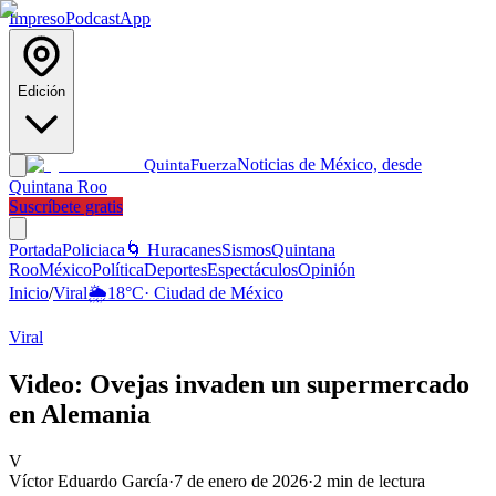
Impreso
Podcast
App
Edición
Noticias de México, desde
Quinta
Fuerza
Quintana Roo
Suscríbete gratis
Portada
Policiaca
🌀 Huracanes
Sismos
Quintana
Roo
México
Política
Deportes
Espectáculos
Opinión
Inicio
/
Viral
🌦️
18
°C
·
Ciudad de México
Viral
Video: Ovejas invaden un supermercado
en Alemania
V
Víctor Eduardo García
·
7 de enero de 2026
·
2
min de lectura