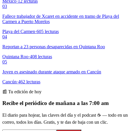
México
·
12
lecturas
03
Fallece trabajador de Xcaret en accidente en tramo de Playa del
Carmen a Puerto Morelos
Playa del Carmen
·
605
lecturas
04
Reportan a 23 personas desaparecidas en Quintana Roo
Quintana Roo
·
408
lecturas
05
Joven es asesinado durante ataque armado en Cancún
Cancún
·
462
lecturas
📰 Tu edición de hoy
Recibe el periódico de mañana a las 7:00 am
El diario para hojear, las claves del día y el podcast ☕ — todo en un
correo, todos los días. Gratis, y te das de baja con un clic.