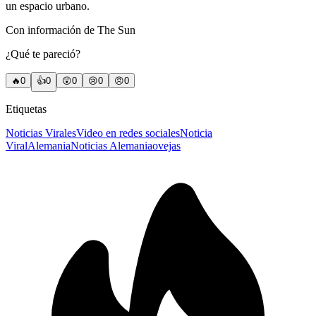
un espacio urbano.
Con información de The Sun
¿Qué te pareció?
🔥
0
👍
0
😲
0
😢
0
😠
0
Etiquetas
Noticias Virales
Video en redes sociales
Noticia
Viral
Alemania
Noticias Alemania
ovejas