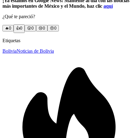
¡Ya estamos en Google News! Mantente al día con las noticias
más importantes de México y el Mundo, haz clic
aquí
¿Qué te pareció?
🔥
0
👍
0
😲
0
😢
0
😠
0
Etiquetas
Bolivia
Noticias de Bolivia