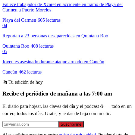
Fallece trabajador de Xcaret en accidente en tramo de Playa del
Carmen a Puerto Morelos
Playa del Carmen
·
605
lecturas
04
Reportan a 23 personas desaparecidas en Quintana Roo
Quintana Roo
·
408
lecturas
05
Joven es asesinado durante ataque armado en Cancún
Cancún
·
462
lecturas
📰 Tu edición de hoy
Recibe el periódico de mañana a las 7:00 am
El diario para hojear, las claves del día y el podcast ☕ — todo en un
correo, todos los días. Gratis, y te das de baja con un clic.
Suscribirme
Al suscribirte aceptas nuestro
aviso de privacidad
. Puedes darte de