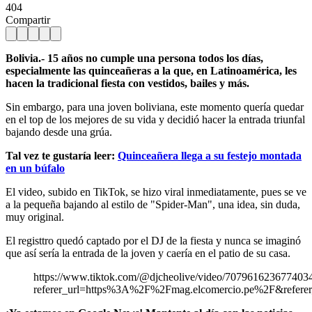
404
Compartir
Bolivia.- 15 años no cumple una persona todos los días,
especialmente las quinceañeras a la que, en Latinoamérica, les
hacen la tradicional fiesta con vestidos, bailes y más.
Sin embargo, para una joven boliviana, este momento quería quedar
en el top de los mejores de su vida y decidió hacer la entrada triunfal
bajando desde una grúa.
Tal vez te gustaría leer:
Quinceañera llega a su festejo montada
en un búfalo
El video, subido en TikTok, se hizo viral inmediatamente, pues se ve
a la pequeña bajando al estilo de "Spider-Man", una idea, sin duda,
muy original.
El registtro quedó captado por el DJ de la fiesta y nunca se imaginó
que así sería la entrada de la joven y caería en el patio de su casa.
https://www.tiktok.com/@djcheolive/video/707961623677403
referer_url=https%3A%2F%2Fmag.elcomercio.pe%2F&refere