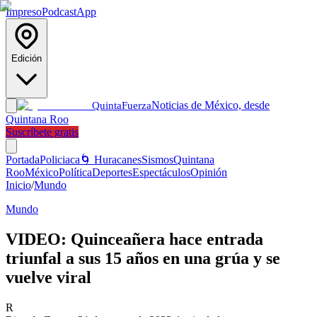
Impreso
Podcast
App
Edición
Noticias de México, desde
Quinta
Fuerza
Quintana Roo
Suscríbete gratis
Portada
Policiaca
🌀 Huracanes
Sismos
Quintana
Roo
México
Política
Deportes
Espectáculos
Opinión
Inicio
/
Mundo
Mundo
VIDEO: Quinceañera hace entrada
triunfal a sus 15 años en una grúa y se
vuelve viral
R