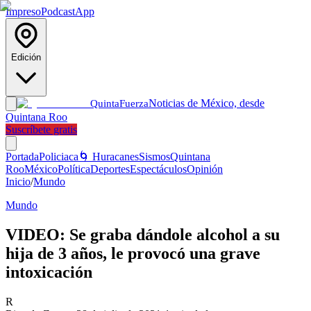
Impreso
Podcast
App
Edición
Noticias de México, desde
Quinta
Fuerza
Quintana Roo
Suscríbete gratis
Portada
Policiaca
🌀 Huracanes
Sismos
Quintana
Roo
México
Política
Deportes
Espectáculos
Opinión
Inicio
/
Mundo
Mundo
VIDEO: Se graba dándole alcohol a su
hija de 3 años, le provocó una grave
intoxicación
R