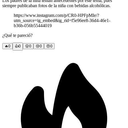
Los padres de la niña tenían antecedentes por este tema, pues
siempre publicaban fotos de la niña con bebidas alcohólicas.
https://www.instagram.com/p/CR0-HPFpMIe/?
utm_source=ig_embed&ig_rid=f5e96ee8-36d4-46e1-
b36b-056b55444019
¿Qué te pareció?
🔥
0
👍
0
😲
0
😢
0
😠
0