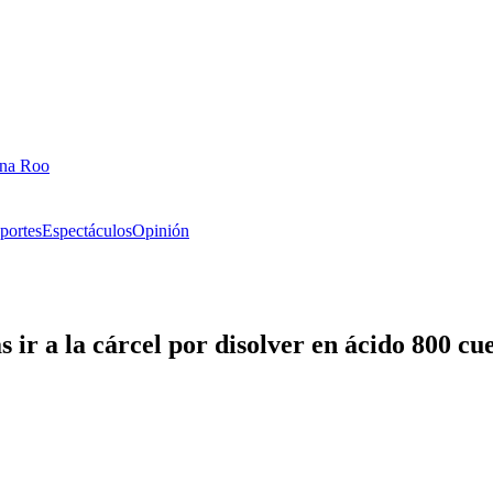
ana Roo
portes
Espectáculos
Opinión
s ir a la cárcel por disolver en ácido 800 cu