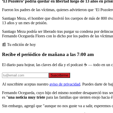
‘El Pozolero’ podría quedar en libertad luego de 13 años en prisi
Fueron los padres de las víctimas, quienes advirtieron que ‘El Pozoler
Santiago Meza, el hombre que disolvió los cuerpos de más de 800 rival
13 años y un mes de prisión.
Santiago Meza podría ser liberado tras purgar su condena por delincue
Fernando Ocegueda Flores con lo dicho por los padres de las víctimas
📰 Tu edición de hoy
Recibe el periódico de mañana a las 7:00 am
El diario para hojear, las claves del día y el podcast ☕ — todo en un co
Suscribirme
Al suscribirte aceptas nuestro
aviso de privacidad
. Puedes darte de ba
Fernando Ocegueda, cuyo hijo del mismo nombre desapareció tras ser 
es "
una noticia muy triste
para las familias que sienten enojo hacia él
Sin embargo, agregó que "aunque no nos guste va a salir, esperemos q