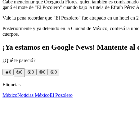
Cabe mencionar que Ocegueda Flores, quien también es comisionado es
ganó el mote de "El Pozolero" cuando bajo la tutela de Efraín Pérez 
Vale la pena recordar que "El Pozolero" fue atrapado en un hotel en 2
Posteriormente y ya detenido en la Ciudad de México, confesó la ubic
cuerpos.
¡Ya estamos en Google News! Mantente al d
¿Qué te pareció?
🔥
0
👍
0
😲
0
😢
0
😠
0
Etiquetas
México
Noticias México
El Pozolero