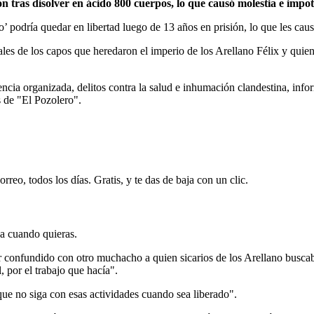
ón tras disolver en ácido 800 cuerpos, lo que causó molestia e impot
o’ podría quedar en libertad luego de 13 años en prisión, lo que les cau
es de los capos que heredaron el imperio de los Arellano Félix y quien 
ncia organizada, delitos contra la salud e inhumación clandestina, inf
 de "El Pozolero".
rreo, todos los días. Gratis, y te das de baja con un clic.
ja cuando quieras.
confundido con otro muchacho a quien sicarios de los Arellano buscaba
, por el trabajo que hacía".
ue no siga con esas actividades cuando sea liberado".