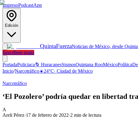
Impreso
Podcast
App
Edición
Quinta
Fuerza
Noticias de México, desde Quint
Suscríbete gratis
Portada
Policiaca
🌀 Huracanes
Sismos
Quintana Roo
México
Política
De
Inicio
/
Narcotráfico
☀️
24
°C
·
Ciudad de México
Narcotráfico
‘El Pozolero’ podría quedar en libertad tra
A
Areli Pérez
·
17 de febrero de 2022
·
2
min de lectura